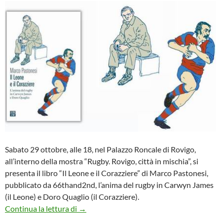
Sabato 29 ottobre, alle 18, nel Palazzo Roncale di Rovigo,
all’interno della mostra “Rugby. Rovigo, città in mischia”, si
presenta il libro “Il Leone e il Corazziere” di Marco Pastonesi,
pubblicato da 66thand2nd, l’anima del rugby in Carwyn James
(il Leone) e Doro Quaglio (il Corazziere).
Presentazione del libro “Il Leone e il Coraz
Continua la lettura di
→