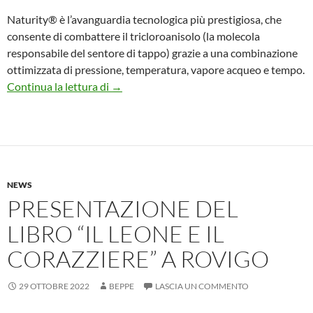
Naturity® è l’avanguardia tecnologica più prestigiosa, che
consente di combattere il tricloroanisolo (la molecola
responsabile del sentore di tappo) grazie a una combinazione
ottimizzata di pressione, temperatura, vapore acqueo e tempo.
AMORIM CORK – Il tappo Naturity® re del
Continua la lettura di
→
NEWS
PRESENTAZIONE DEL
LIBRO “IL LEONE E IL
CORAZZIERE” A ROVIGO
29 OTTOBRE 2022
BEPPE
LASCIA UN COMMENTO