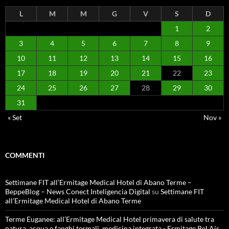
L
M
M
G
V
S
D
1
2
3
4
5
6
7
8
9
10
11
12
13
14
15
16
17
18
19
20
21
22
23
24
25
26
27
28
29
30
31
« Set
Nov »
COMMENTI
Settimane FIT all’Ermitage Medical Hotel di Abano Terme –
BeppeBlog – News Conect Inteligencia Digital
su
Settimane FIT
all’Ermitage Medical Hotel di Abano Terme
Terme Euganee: all’Ermitage Medical Hotel primavera di salute tra
natura, acqua e fanghi termali, medicina integrata - Ermitage Bel Air