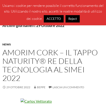
Vai
Cerca
BeppeBlog
Usiamo i cookie per rendere possibile il corretto funzionamento del
al
sito. Utilizzando il nostro sito, accetti le nostre modalità di utilizzo
MENU
contenuto
PRINCI
dei cookie.
ACCETTO
Reject
Archivi giornalieri: 29 Ottobre 2022
NEWS
AMORIM CORK – IL TAPPO
NATURITY® RE DELLA
TECNOLOGIA AL SIMEI
2022
29 OTTOBRE 2022
BEPPE
LASCIA UN COMMENTO