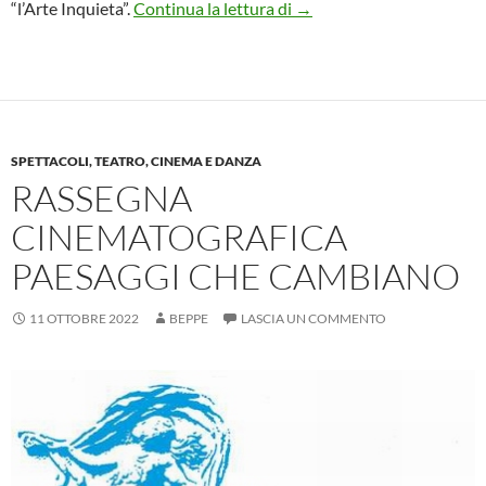
A Palazzo Magnani, l’Arte
“l’Arte Inquieta”.
Continua la lettura di
→
SPETTACOLI, TEATRO, CINEMA E DANZA
RASSEGNA
CINEMATOGRAFICA
PAESAGGI CHE CAMBIANO
11 OTTOBRE 2022
BEPPE
LASCIA UN COMMENTO