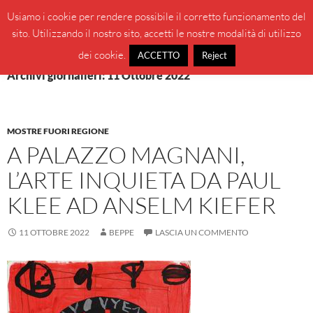
Vai
Cerca
BeppeBlog
Usiamo i cookie per rendere possibile il corretto funzionamento del
al
sito. Utilizzando il nostro sito, accetti le nostre modalità di utilizzo
MENU
contenuto
PRINCI
dei cookie.
ACCETTO
Reject
Archivi giornalieri: 11 Ottobre 2022
MOSTRE FUORI REGIONE
A PALAZZO MAGNANI,
L’ARTE INQUIETA DA PAUL
KLEE AD ANSELM KIEFER
11 OTTOBRE 2022
BEPPE
LASCIA UN COMMENTO