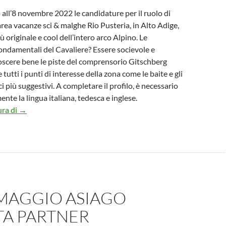
 all’8 novembre 2022 le candidature per il ruolo di
area vacanze sci & malghe Rio Pusteria, in Alto Adige,
ù originale e cool dell’intero arco Alpino. Le
fondamentali del Cavaliere? Essere socievole e
oscere bene le piste del comprensorio Gitschberg
e tutti i punti di interesse della zona come le baite e gli
 più suggestivi. A completare il profilo, è necessario
nte la lingua italiana, tedesca e inglese.
Cavaliere cercasi sulle piste dell’area vacanze sci&malghe Ri
ura di
→
RMAGGIO ASIAGO
TA PARTNER