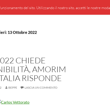
PRESENTAZIONE DI GIUSEPPE BORSOI
SEGNALAZIO
unzionamento del sito. Utilizzando il nostro sito, accetti le nostre modali
ieri: 13 Ottobre 2022
2022 CHIEDE
IBILITÀ, AMORIM
TALIA RISPONDE
2
BEPPE
LASCIA UN COMMENTO