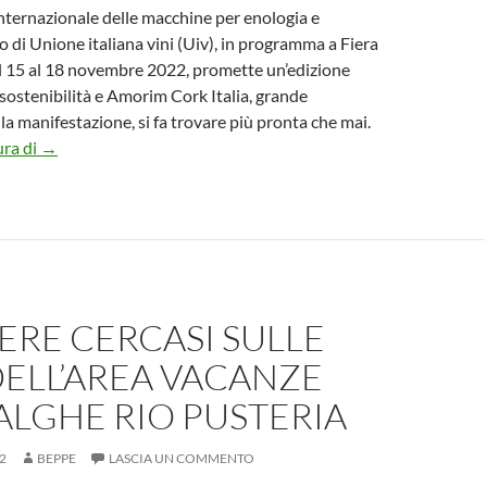
 Internazionale delle macchine per enologia e
 di Unione italiana vini (Uiv), in programma a Fiera
l 15 al 18 novembre 2022, promette un’edizione
 sostenibilità e Amorim Cork Italia, grande
la manifestazione, si fa trovare più pronta che mai.
SIMEI 2022 chiede sostenibilità, AMORIM CORK ITALIA ri
ura di
→
ERE CERCASI SULLE
DELL’AREA VACANZE
ALGHE RIO PUSTERIA
2
BEPPE
LASCIA UN COMMENTO