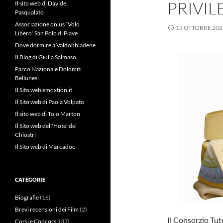
PRIVIL
Il sito web di Davide
Pasqualato
Associazione onlus “Volo
13 OTTOBRE 202
Libero” San Polo di Piave
Dove dormire a Valdobbiadene
Il Blog di Giulia Salmaso
Parco Nazionale Dolomiti
Bellunesi
Il Sito web emoxtion.it
Il Sito web di Paola Volpato
Il sito web di Tolo Marton
Il Sito web dell'Hotel dei
Chiostri
Il Sito web di Marcadoc
CATEGORIE
Biografie
(16)
Brevi recensioni dei Film
(2)
Il Consorzio Tut
Corsi e Concorsi
(37)