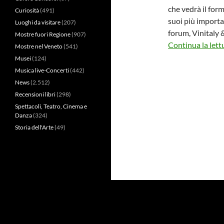
che vedrà il for
Curiosità
(491)
suoi più importa
Luoghi da visitare
(207)
forum, Vinitaly 
Mostre fuori Regione
(907)
Continua la lett
Mostre nel Veneto
(541)
Musei
(124)
Musica live-Concerti
(442)
News
(2.512)
Recensioni libri
(298)
Spettacoli, Teatro, Cinema e
Danza
(324)
Storia dell'Arte
(49)
Privacy Policy
Proudly powered by WordPress