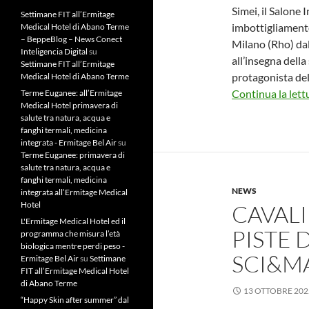
Simei, il Salone
Settimane FIT all’Ermitage
imbottigliamento
Medical Hotel di Abano Terme
– BeppeBlog – News Conect
Milano (Rho) da
Inteligencia Digital
su
all’insegna della
Settimane FIT all’Ermitage
protagonista del
Medical Hotel di Abano Terme
Continua la lett
Terme Euganee: all’Ermitage
Medical Hotel primavera di
salute tra natura, acqua e
fanghi termali, medicina
integrata - Ermitage Bel Air
su
Terme Euganee: primavera di
salute tra natura, acqua e
fanghi termali, medicina
NEWS
integrata all’Ermitage Medical
Hotel
CAVALI
L'Ermitage Medical Hotel ed il
PISTE 
programma che misura l’età
biologica mentre perdi peso -
SCI&M
Ermitage Bel Air
su
Settimane
FIT all’Ermitage Medical Hotel
di Abano Terme
13 OTTOBRE 202
“Happy Skin after summer” dal