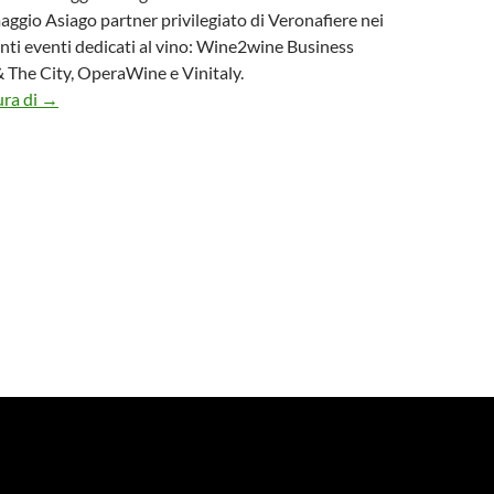
maggio Asiago partner privilegiato di Veronafiere nei
nti eventi dedicati al vino: Wine2wine Business
& The City, OperaWine e Vinitaly.
Il formaggio Asiago diventa partner privilegiato di Vinitaly
ura di
→