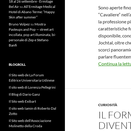
18 al 26 settembre - Ermitage
Bel Air
su
All’Ermitage Medical
Sono aperte fino
Hotel di Abano Terme: “Happy
“Cavaliere” nell’
Skin after summer”
la professione pi
Bruno Volpez
su
Mostra
caratteristiche 
Pasteups and Pop — street art
incollata, pop art illuminata, bi-
disponibile, con
personale di Zep e Stefano
Jochtal, oltre ch
Banfi
scorci panoramici
parlare fluenteme
Continua la lett
BLOGROLL
Il Sito web de La Forum
Editrice Universitaria Udinese
Il sito web di Lorenza Pellegrini
Il Blog di Dario Ganz
Il Sito web Exibart
CURIOSITÀ
Il sito web Iamin di Roberto Dal
IL FO
Zotto
Il Sito web dell'Associazione
DIVEN
Molinetto della Croda