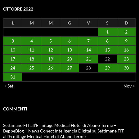
OTTOBRE 2022
L
M
M
G
V
S
D
1
2
3
4
5
6
7
8
9
10
11
12
13
14
15
16
17
18
19
20
21
22
23
24
25
26
27
28
29
30
31
« Set
Nov »
COMMENTI
Settimane FIT all’Ermitage Medical Hotel di Abano Terme –
BeppeBlog – News Conect Inteligencia Digital
su
Settimane FIT
all’Ermitage Medical Hotel di Abano Terme