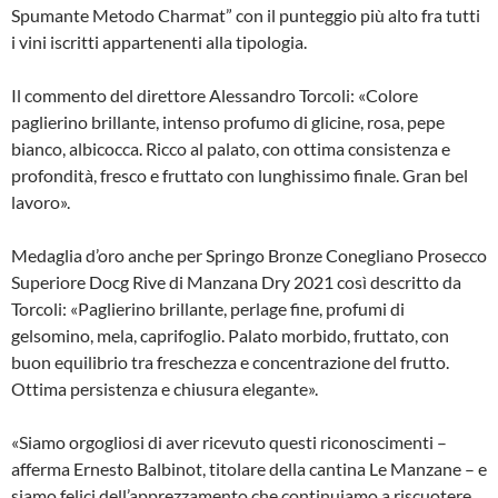
Spumante Metodo Charmat” con il punteggio più alto fra tutti
i vini iscritti appartenenti alla tipologia.
Il commento del direttore Alessandro Torcoli: «Colore
paglierino brillante, intenso profumo di glicine, rosa, pepe
bianco, albicocca. Ricco al palato, con ottima consistenza e
profondità, fresco e fruttato con lunghissimo finale. Gran bel
lavoro».
Medaglia d’oro anche per Springo Bronze Conegliano Prosecco
Superiore Docg Rive di Manzana Dry 2021 così descritto da
Torcoli: «Paglierino brillante, perlage fine, profumi di
gelsomino, mela, caprifoglio. Palato morbido, fruttato, con
buon equilibrio tra freschezza e concentrazione del frutto.
Ottima persistenza e chiusura elegante».
«Siamo orgogliosi di aver ricevuto questi riconoscimenti –
afferma Ernesto Balbinot, titolare della cantina Le Manzane – e
siamo felici dell’apprezzamento che continuiamo a riscuotere