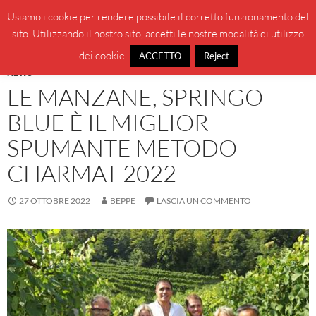
Vai
Cerca
BeppeBlog
Usiamo i cookie per rendere possibile il corretto funzionamento del
al
sito. Utilizzando il nostro sito, accetti le nostre modalità di utilizzo
MENU
contenuto
PRINCI
dei cookie.
ACCETTO
Reject
NEWS
LE MANZANE, SPRINGO
BLUE È IL MIGLIOR
SPUMANTE METODO
CHARMAT 2022
27 OTTOBRE 2022
BEPPE
LASCIA UN COMMENTO