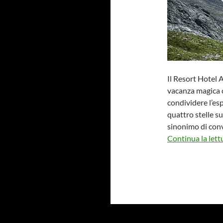
Il Resort Hotel 
vacanza magica c
condividere l’esp
quattro stelle su
sinonimo di convi
Continua la lett