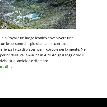
Alpin Royal è un luogo iconico dove vivere una
on le persone che più si amano e con le quali
erienza fatta di piaceri per il corpo e per la mente. Nel
perior della Valle Aurina in Alto Adige il soggiorno è
vialità, di amicizia e di amore.
Esperienze “Royal” per tutti in Valle Aurina, tra amore, amiciz
ura di
→