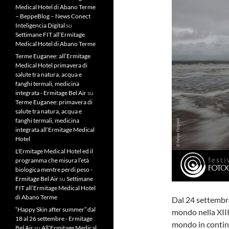
Medical Hotel di Abano Terme
– BeppeBlog – News Conect
Inteligencia Digital
su
Settimane FIT all’Ermitage
Medical Hotel di Abano Terme
Terme Euganee: all’Ermitage
Medical Hotel primavera di
salute tra natura, acqua e
fanghi termali, medicina
integrata - Ermitage Bel Air
su
Terme Euganee: primavera di
salute tra natura, acqua e
fanghi termali, medicina
integrata all’Ermitage Medical
Hotel
L'Ermitage Medical Hotel ed il
programma che misura l’età
biologica mentre perdi peso -
Ermitage Bel Air
su
Settimane
FIT all’Ermitage Medical Hotel
di Abano Terme
Dal 24 settembre
“Happy Skin after summer” dal
mondo nella XIII
18 al 26 settembre - Ermitage
mondo in continu
Bel Air
su
All’Ermitage Medical