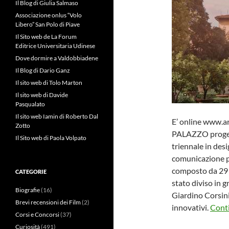
Il Blog di Giulia Salmaso
Associazione onlus “Volo
Libero” San Polo di Piave
Il Sito web de La Forum
Editrice Universitaria Udinese
Dove dormire a Valdobbiadene
Il Blog di Dario Ganz
Il sito web di Tolo Marton
Il sito web di Davide
Pasqualato
Il sito web Iamin di Roberto Dal
E’ online www.a
Zotto
PALAZZO progett
Il Sito web di Paola Volpato
triennale in des
comunicazione p
composto da 29 
CATEGORIE
stato diviso in g
Biografie
(16)
Giardino Corsini
Brevi recensioni dei Film
(2)
innovativi.
Conti
Corsi e Concorsi
(37)
Curiosità
(491)