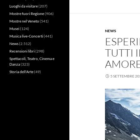
Luoghi da visitare
(207)
Mostre fuori Regione
(906)
Mostre nel Veneto
(541)
Musei
(124)
NEWS
Musica live-Concerti
(441)
ESPERI
News
(2.512)
TUTTI 
Recensioni libri
(298)
Spettacoli, Teatro, Cinema e
AMORE,
Danza
(323)
Storia dell'Arte
(49)
5 SETTEMBRE 20