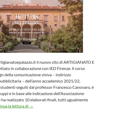
rtigianatoepalazzo.it il nuovo sito di ARTIGIANATO E
ato in collaborazione con IED Firenze. Il corso
ign della comunicazione visiva – indirizzo
ubblicitaria – dell’anno accademico 2021/22,
studenti seguiti dal professor Francesco Canovaro, è
ruppi e in base alle indicazione dell’Associazione
 ha realizzato 10 elaborati finali, tutti ugualmente
Nuovo Sito Artigianato e Palazzo progetto IED F
nua la lettura di
→