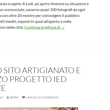
iuta a capire. A Lodi, ad aprirci finestre su situazioni e
sso sconosciute, saranno quasi 100 fotografi da ogni
a con oltre 20 mostre per coinvolgere il pubblico
ti inediti, esposti in spazi all’aperto e nelle
Vincitori e programma del Fest
ion della città.
Continua la lettura di
→
SITO ARTIGIANATO E
ZO PROGETTO IED
ZE
22
BEPPE
LASCIA UN COMMENTO