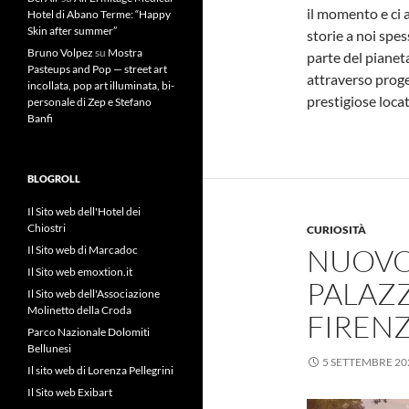
il momento e ci a
Hotel di Abano Terme: “Happy
Skin after summer”
storie a noi spe
Bruno Volpez
su
Mostra
parte del pianet
Pasteups and Pop — street art
attraverso proget
incollata, pop art illuminata, bi-
prestigiose locat
personale di Zep e Stefano
Banfi
BLOGROLL
Il Sito web dell'Hotel dei
Chiostri
CURIOSITÀ
NUOVO 
Il Sito web di Marcadoc
Il Sito web emoxtion.it
PALAZ
Il Sito web dell'Associazione
Molinetto della Croda
FIREN
Parco Nazionale Dolomiti
Bellunesi
5 SETTEMBRE 20
Il sito web di Lorenza Pellegrini
Il Sito web Exibart