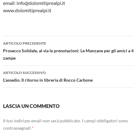
email: info@dolomitiprealpi.it
www.dolomitiprealpi.it
Navigazione
ARTICOLO PRECEDENTE
articolo
Prosecco Solidale, al via le prenotazioni: Le Manzane per gli amici a 4
zampe
ARTICOLO SUCCESSIVO
L’assedio. Il ritorno in libreria di Rocco Carbone
LASCIA UN COMMENTO
Il tuo indirizzo email non sarà pubblicato.
I campi obbligatori sono
contrassegnati
*