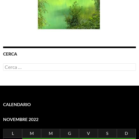
CERCA
Ricerca
per:
CALENDARIO
NOVEMBRE 2022
L
M
M
G
V
S
D