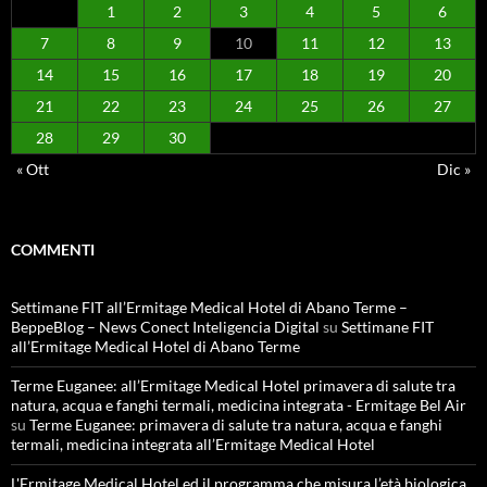
1
2
3
4
5
6
7
8
9
10
11
12
13
14
15
16
17
18
19
20
21
22
23
24
25
26
27
28
29
30
« Ott
Dic »
COMMENTI
Settimane FIT all’Ermitage Medical Hotel di Abano Terme –
BeppeBlog – News Conect Inteligencia Digital
su
Settimane FIT
all’Ermitage Medical Hotel di Abano Terme
Terme Euganee: all’Ermitage Medical Hotel primavera di salute tra
natura, acqua e fanghi termali, medicina integrata - Ermitage Bel Air
su
Terme Euganee: primavera di salute tra natura, acqua e fanghi
termali, medicina integrata all’Ermitage Medical Hotel
L'Ermitage Medical Hotel ed il programma che misura l’età biologica