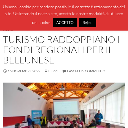
Vai
Cerca
BeppeBlog
Usiamo i cookie per rendere possibile il corretto funzionamento del
al
sito. Utilizzando il nostro sito, accetti le nostre modalità di utilizzo
MENU
contenuto
PRINCI
dei cookie.
ACCETTO
Reject
NEWS
TURISMO RADDOPPIANO I
FONDI REGIONALI PER IL
BELLUNESE
16 NOVEMBRE 2022
BEPPE
LASCIA UN COMMENTO