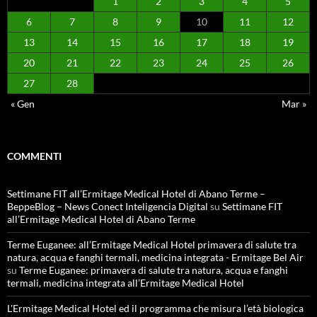
1
2
3
4
5
6
7
8
9
10
11
12
13
14
15
16
17
18
19
20
21
22
23
24
25
26
27
28
« Gen
Mar »
COMMENTI
Settimane FIT all’Ermitage Medical Hotel di Abano Terme –
BeppeBlog – News Conect Inteligencia Digital
su
Settimane FIT
all’Ermitage Medical Hotel di Abano Terme
Terme Euganee: all’Ermitage Medical Hotel primavera di salute tra
natura, acqua e fanghi termali, medicina integrata - Ermitage Bel Air
su
Terme Euganee: primavera di salute tra natura, acqua e fanghi
termali, medicina integrata all’Ermitage Medical Hotel
L'Ermitage Medical Hotel ed il programma che misura l’età biologica