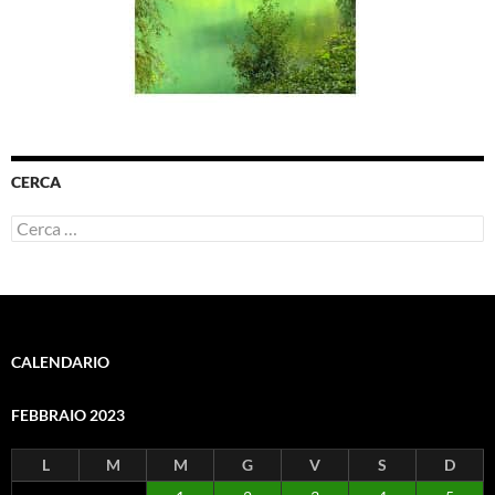
CERCA
Ricerca
per:
CALENDARIO
FEBBRAIO 2023
L
M
M
G
V
S
D