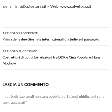
E-mail: info@colvetoraz.it – Web: www.colvetoraz.it
Navigazione
ARTICOLO PRECEDENTE
articolo
Prima delle due Giornate internazionali di studio sul paesaggio
ARTICOLO SUCCESSIVO
Costruttori di ponti. Le relazioni tra DDR e Cina Popolare, Hans
Modrow
LASCIA UN COMMENTO
Il tuo indirizzo email non sarà pubblicato.
I campi obbligatori sono
contrassegnati
*