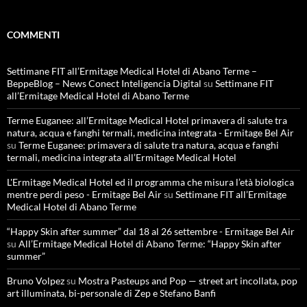
COMMENTI
Settimane FIT all’Ermitage Medical Hotel di Abano Terme –
BeppeBlog – News Conect Inteligencia Digital
su
Settimane FIT
all’Ermitage Medical Hotel di Abano Terme
Terme Euganee: all’Ermitage Medical Hotel primavera di salute tra
natura, acqua e fanghi termali, medicina integrata - Ermitage Bel Air
su
Terme Euganee: primavera di salute tra natura, acqua e fanghi
termali, medicina integrata all’Ermitage Medical Hotel
L'Ermitage Medical Hotel ed il programma che misura l’età biologica
mentre perdi peso - Ermitage Bel Air
su
Settimane FIT all’Ermitage
Medical Hotel di Abano Terme
“Happy Skin after summer” dal 18 al 26 settembre - Ermitage Bel Air
su
All’Ermitage Medical Hotel di Abano Terme: “Happy Skin after
summer”
Bruno Volpez
su
Mostra Pasteups and Pop — street art incollata, pop
art illuminata, bi-personale di Zep e Stefano Banfi