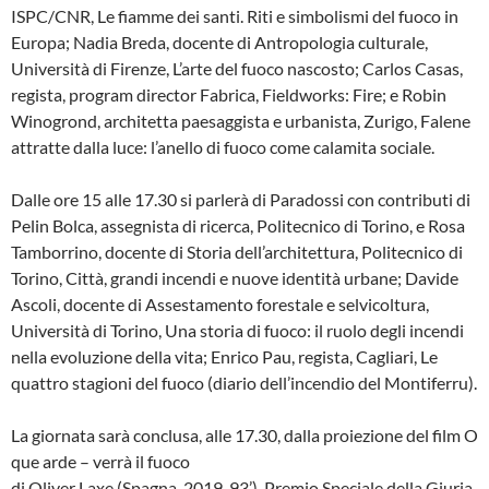
ISPC/CNR, Le fiamme dei santi. Riti e simbolismi del fuoco in
Europa; Nadia Breda, docente di Antropologia culturale,
Università di Firenze, L’arte del fuoco nascosto; Carlos Casas,
regista, program director Fabrica, Fieldworks: Fire; e Robin
Winogrond, architetta paesaggista e urbanista, Zurigo, Falene
attratte dalla luce: l’anello di fuoco come calamita sociale.
Dalle ore 15 alle 17.30 si parlerà di Paradossi con contributi di
Pelin Bolca, assegnista di ricerca, Politecnico di Torino, e Rosa
Tamborrino, docente di Storia dell’architettura, Politecnico di
Torino, Città, grandi incendi e nuove identità urbane; Davide
Ascoli, docente di Assestamento forestale e selvicoltura,
Università di Torino, Una storia di fuoco: il ruolo degli incendi
nella evoluzione della vita; Enrico Pau, regista, Cagliari, Le
quattro stagioni del fuoco (diario dell’incendio del Montiferru).
La giornata sarà conclusa, alle 17.30, dalla proiezione del film O
que arde – verrà il fuoco
di Oliver Laxe (Spagna, 2019, 93’), Premio Speciale della Giuria