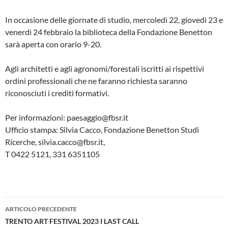
In occasione delle giornate di studio, mercoledì 22, giovedì 23 e
venerdì 24 febbraio la biblioteca della Fondazione Benetton
sarà aperta con orario 9-20.
Agli architetti e agli agronomi/forestali iscritti ai rispettivi
ordini professionali che ne faranno richiesta saranno
riconosciuti i crediti formativi.
Per informazioni: paesaggio@fbsr.it
Ufficio stampa: Silvia Cacco, Fondazione Benetton Studi
Ricerche, silvia.cacco@fbsr.it,
T 0422 5121, 331 6351105
Navigazione
ARTICOLO PRECEDENTE
articolo
TRENTO ART FESTIVAL 2023 I LAST CALL