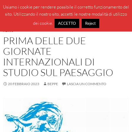
Vai
Cerca
BeppeBlog
Usiamo i cookie per rendere possibile il corretto funzionamento del
al
sito. Utilizzando il nostro sito, accetti le nostre modalità di utilizzo
MENU
contenuto
PRINCI
dei cookie.
ACCETTO
Reject
NEWS
PRIMA DELLE DUE
GIORNATE
INTERNAZIONALI DI
STUDIO SUL PAESAGGIO
20 FEBBRAIO 2023
BEPPE
LASCIA UN COMMENTO