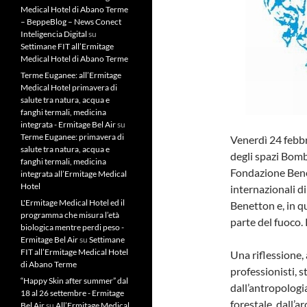
Medical Hotel di Abano Terme
– BeppeBlog – News Conect
Inteligencia Digital
su
Settimane FIT all’Ermitage
Medical Hotel di Abano Terme
Terme Euganee: all’Ermitage
Medical Hotel primavera di
salute tra natura, acqua e
fanghi termali, medicina
integrata - Ermitage Bel Air
su
Terme Euganee: primavera di
Venerdì 24 febbra
salute tra natura, acqua e
degli spazi Bombe
fanghi termali, medicina
Fondazione Bene
integrata all’Ermitage Medical
Hotel
internazionali d
L'Ermitage Medical Hotel ed il
Benetton e, in q
programma che misura l’età
parte del fuoco. 
biologica mentre perdi peso -
Ermitage Bel Air
su
Settimane
FIT all’Ermitage Medical Hotel
Una riflessione, 
di Abano Terme
professionisti, st
“Happy Skin after summer” dal
dall’antropologia
18 al 26 settembre - Ermitage
forestale, dall’a
Bel Air
su
All’Ermitage Medical