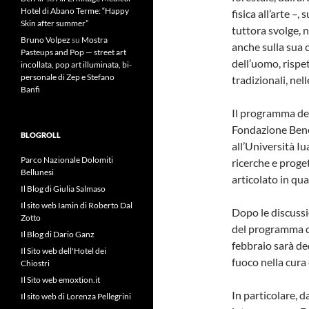
Hotel di Abano Terme: “Happy
fisica all’arte –
Skin after summer”
tuttora svolge, 
Bruno Volpez
su
Mostra
anche sulla sua 
Pasteups and Pop — street art
dell’uomo, rispet
incollata, pop art illuminata, bi-
personale di Zep e Stefano
tradizionali, ne
Banfi
Il programma dell
Fondazione Bene
BLOGROLL
all’Università I
Parco Nazionale Dolomiti
ricerche e proge
Bellunesi
articolato in qua
Il Blog di Giulia Salmaso
Il sito web Iamin di Roberto Dal
Dopo le discussi
Zotto
del programma di
Il Blog di Dario Ganz
febbraio sarà ded
Il Sito web dell'Hotel dei
fuoco nella cura 
Chiostri
Il Sito web emoxtion.it
In particolare, d
Il sito web di Lorenza Pellegrini