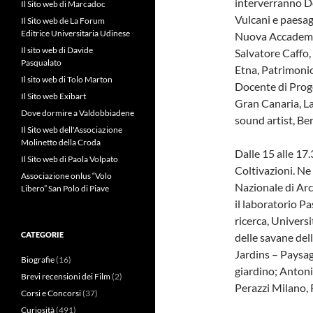
interverranno Do
Il Sito web di Marcadoc
Vulcani e paesag
Il Sito web de La Forum
Editrice Universitaria Udinese
Nuova Accademia 
Il sito web di Davide
Salvatore Caffo,
Pasqualato
Etna, Patrimoni
Il sito web di Tolo Marton
Docente di Proge
Il Sito web Exibart
Gran Canaria, La
Dove dormire a Valdobbiadene
sound artist, Ber
Il Sito web dell'Associazione
Molinetto della Croda
Dalle 15 alle 17
Il Sito web di Paola Volpato
Coltivazioni. Ne
Associazione onlus “Volo
Nazionale di Arc
Libero” San Polo di Piave
il laboratorio P
ricerca, Universi
CATEGORIE
delle savane del
Jardins – Paysag
Biografie
(16)
giardino; Antoni
Brevi recensioni dei Film
(2)
Perazzi Milano, R
Corsi e Concorsi
(37)
Curiosità
(491)