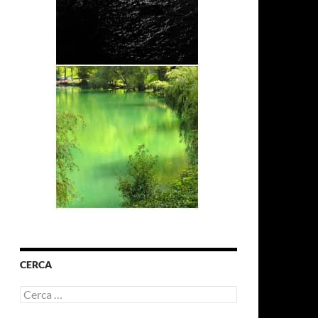
CERCA
Ricerca
per: