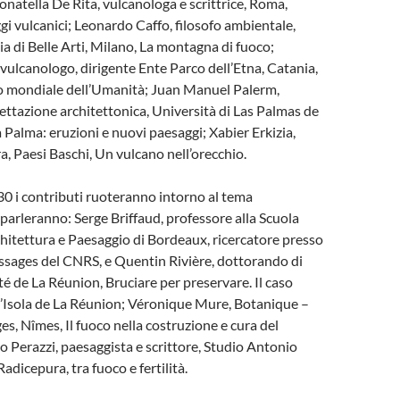
natella De Rita, vulcanologa e scrittrice, Roma,
gi vulcanici; Leonardo Caffo, filosofo ambientale,
di Belle Arti, Milano, La montagna di fuoco;
 vulcanologo, dirigente Ente Parco dell’Etna, Catania,
o mondiale dell’Umanità; Juan Manuel Palerm,
ttazione architettonica, Università di Las Palmas de
 Palma: eruzioni e nuovi paesaggi; Xabier Erkizia,
a, Paesi Baschi, Un vulcano nell’orecchio.
.30 i contributi ruoteranno intorno al tema
 parleranno: Serge Briffaud, professore alla Scuola
hitettura e Paesaggio di Bordeaux, ricercatore presso
assages del CNRS, e Quentin Rivière, dottorando di
té de La Réunion, Bruciare per preservare. Il caso
l’Isola de La Réunion; Véronique Mure, Botanique –
es, Nîmes, Il fuoco nella costruzione e cura del
o Perazzi, paesaggista e scrittore, Studio Antonio
adicepura, tra fuoco e fertilità.