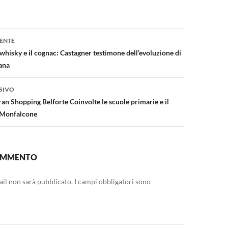
one
ENTE
whisky e il cognac: Castagner testimone dell’evoluzione di
iana
SIVO
an Shopping Belforte Coinvolte le scuole primarie e il
 Monfalcone
COMMENTO
mail non sarà pubblicato.
I campi obbligatori sono