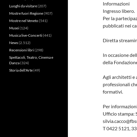
Informazioni
Luoghi da visitare
(207)
Ingresso libero.
Mostre fuori Regione
(907)
Per la partecipaz
Mostre nel Veneto
(541)
pubblicati nei ca
Musei
(124)
Musica live-Concerti
(441)
Diretta streamin
News
(2.512)
Recensioni libri
(298)
In occasione dell
Spettacoli, Teatro, Cinema e
della Fondazione
Danza
(324)
Storia dell'Arte
(49)
Agli architetti e 
professionali che
formativi.
Per informazioni
Ufficio stampa: 
silvia.cacco@fbsr
T 0422 5121, 3