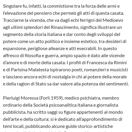
Singolare fu, infatti, la commistione tra la forza delle armi e
l’elevazione del pensiero che permeò gli atti di questa casata.
Tracciarne la vicenda, che va dagli echi ferrigni del Medioevo
agli ultimi splendori del Rinascimento, significa illustrare un
segmento della storia italiana e dar conto degli sviluppi del
potere come un atto politico e insieme estetico, tra desideri di
espansione, perigliose alleanze e atti esecrabili. In questo
affresco di filosofia e guerra, ampio spazio è dato alle vicende
d’amore e di morte della casata. I profili di Francesca da Rimini
e di Parisina Malatesta ispirarono poeti, romanzieri e musicisti
e lasciano ancora echi di nostalgia in chi al potere della morale
e della ragion di Stato sa dar valore alla potenza dei sentimenti.
Pierluigi Moressa (Forlì 1959), medico psichiatra, membro
ordinario della Società psicoanalitica italiana e giornalista
pubblicista, ha scritto saggi su figure appartenenti al mondo
dell’arte e della cultura; si è dedicato all’approfondimento di
temi locali, pubblicando alcune guide storico-artistiche