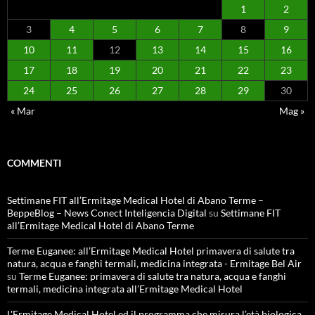
1
2
3
4
5
6
7
8
9
10
11
12
13
14
15
16
17
18
19
20
21
22
23
24
25
26
27
28
29
30
« Mar
Mag »
COMMENTI
Settimane FIT all’Ermitage Medical Hotel di Abano Terme –
BeppeBlog – News Conect Inteligencia Digital
su
Settimane FIT
all’Ermitage Medical Hotel di Abano Terme
Terme Euganee: all’Ermitage Medical Hotel primavera di salute tra
natura, acqua e fanghi termali, medicina integrata - Ermitage Bel Air
su
Terme Euganee: primavera di salute tra natura, acqua e fanghi
termali, medicina integrata all’Ermitage Medical Hotel
L'Ermitage Medical Hotel ed il programma che misura l’età biologica