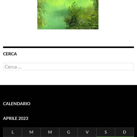
CERCA
Ricerca
per:
CALENDARIO
APRILE 2023
L
M
M
G
V
S
D