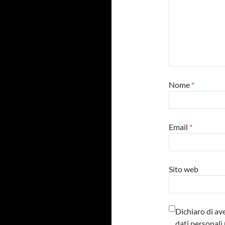
Nome
*
Email
*
Sito web
Dichiaro di av
dati personal