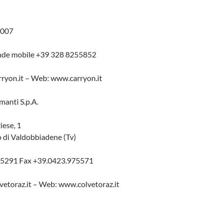
4007
ande mobile +39 328 8255852
ryon.it – Web: www.carryon.it
manti S.p.A.
iese, 1
o di Valdobbiadene (Tv)
975291 Fax +39.0423.975571
vetoraz.it – Web: www.colvetoraz.it