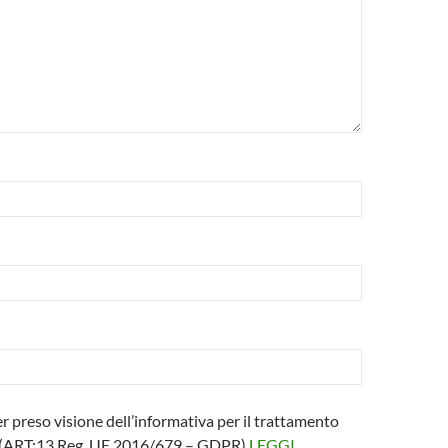
er preso visione dell’informativa per il trattamento
i (ART:13 Reg. UE 2016/679 – GDPR)
LEGGI