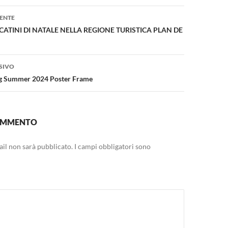
one
ENTE
ATINI DI NATALE NELLA REGIONE TURISTICA PLAN DE
SIVO
g Summer 2024 Poster Frame
COMMENTO
mail non sarà pubblicato.
I campi obbligatori sono