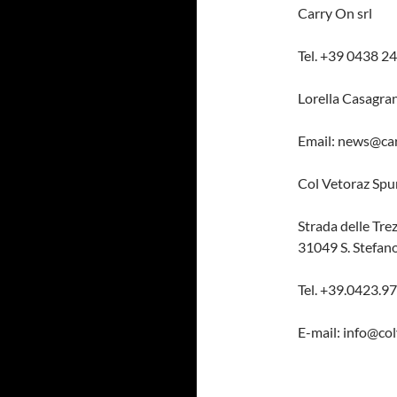
Carry On srl
Tel. +39 0438 2
Lorella Casagr
Email: news@car
Col Vetoraz Spu
Strada delle Trez
31049 S. Stefan
Tel. +39.0423.
E-mail: info@col