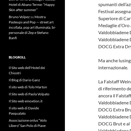
spumanti dell’a
Hotel di Abano Terme: “Happy
Skin after summer”
Festival assegn
Bruno Volpez
su
Mostra
Superiore di Ca
Pasteups and Pop — street art
Medaglie d’Oro 
incollata, pop art illuminata, bi-
Valdobbiadene D
personale di Zep e Stefano
Banfi
Valdobbiadene D
DOCG Extra Dry
BLOGROLL
Ma anche lusing
internazionale.
Il Sito web dell'Hotel dei
Chiostri
Il Blog di Dario Ganz
La Falstaff Wein
Il sito web di Tolo Marton
di riferimento de
Il Sito web di Paola Volpato
ancora il Falsta
Il Sito web emoxtion.it
Valdobbiadene 
Il sito web di Davide
DOCG Extra Brut
Pasqualato
Valdobbiadene D
Associazione onlus “Volo
DOCG Brut e al 
Libero” San Polo di Piave
Valdobbiadene 