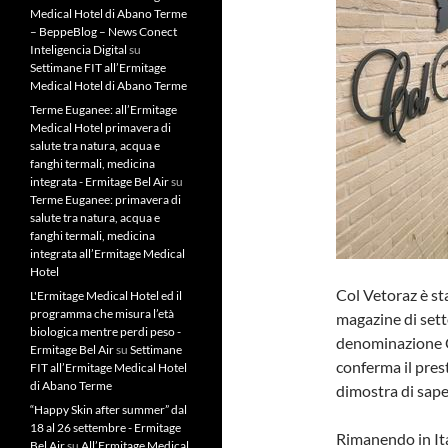
Medical Hotel di Abano Terme
– BeppeBlog – News Conect
Inteligencia Digital
su
Settimane FIT all’Ermitage
Medical Hotel di Abano Terme
Terme Euganee: all’Ermitage
Medical Hotel primavera di
salute tra natura, acqua e
fanghi termali, medicina
integrata - Ermitage Bel Air
su
Terme Euganee: primavera di
salute tra natura, acqua e
fanghi termali, medicina
integrata all’Ermitage Medical
Hotel
Col Vetoraz è st
L'Ermitage Medical Hotel ed il
programma che misura l’età
magazine di sett
biologica mentre perdi peso -
denominazione 
Ermitage Bel Air
su
Settimane
conferma il pres
FIT all’Ermitage Medical Hotel
di Abano Terme
dimostra di sap
“Happy Skin after summer” dal
18 al 26 settembre - Ermitage
Rimanendo in Ita
Bel Air
su
All’Ermitage Medical