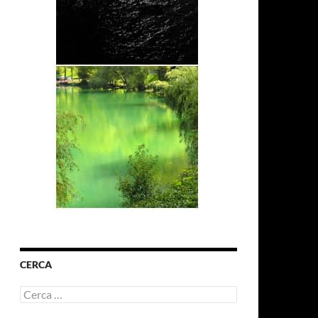
CERCA
Ricerca
per: