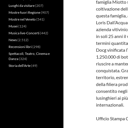
famiglia Miotto s
Luoghi da visitare
(207)
coltivazione del
Mostre fuori Regione
(907)
questa famiglia,
Mostre nel Veneto
(541)
Loris Dall’Acqua
Musei
(124)
azienda vitivini
Musica live-Concerti
(442)
in soli 25 anni i
News
(2.512)
termini quantitat
Recensioni libri
(298)
Docg vinificata 
Spettacoli, Teatro, Cinema e
1.250.000 di bott
Danza
(324)
riuscire a mant
Storia dell'Arte
(49)
conquistata. Gra
territorio, estr
della filiera pr
consentito negli 
lusinghieri ai pi
internazionali.
Ufficio Stampa 