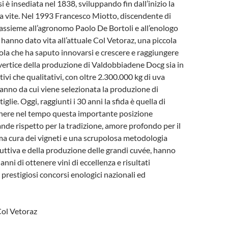
i è insediata nel 1838, sviluppando fin dall’inizio la
la vite. Nel 1993 Francesco Miotto, discendente di
 assieme all’agronomo Paolo De Bortoli e all’enologo
 hanno dato vita all’attuale Col Vetoraz, una piccola
cola che ha saputo innovarsi e crescere e raggiungere
l vertice della produzione di Valdobbiadene Docg sia in
ivi che qualitativi, con oltre 2.300.000 kg di uva
l’anno da cui viene selezionata la produzione di
iglie. Oggi, raggiunti i 30 anni la sfida è quella di
enere nel tempo questa importante posizione
nde rispetto per la tradizione, amore profondo per il
ema cura dei vigneti e una scrupolosa metodologia
oduttiva e della produzione delle grandi cuvée, hanno
anni di ottenere vini di eccellenza e risultati
ù prestigiosi concorsi enologici nazionali ed
Col Vetoraz