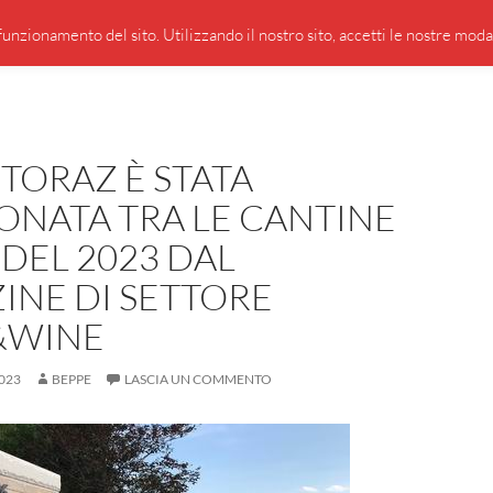
PRESENTAZIONE DI GIUSEPPE BORSOI
SEGNALAZIO
unzionamento del sito. Utilizzando il nostro sito, accetti le nostre modali
TORAZ È STATA
ONATA TRA LE CANTINE
 DEL 2023 DAL
INE DI SETTORE
&WINE
023
BEPPE
LASCIA UN COMMENTO