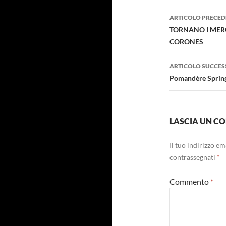
Navigazi
ARTICOLO PRECED
articolo
TORNANO I MERC
CORONES
ARTICOLO SUCCES
Pomandère Sprin
LASCIA UN 
Il tuo indirizzo e
contrassegnati
*
Commento
*