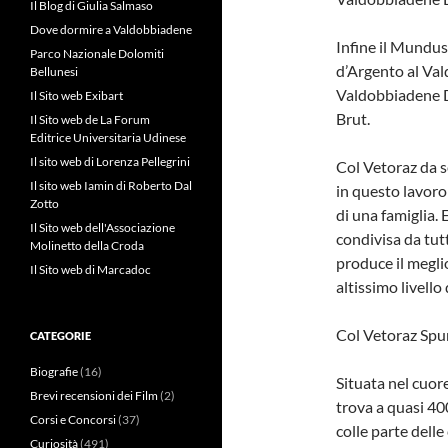
Il Blog di Giulia Salmaso
Dove dormire a Valdobbiadene
Infine il Mundus
Parco Nazionale Dolomiti
d’Argento al Va
Bellunesi
Valdobbiadene 
Il Sito web Exibart
Brut.
Il Sito web de La Forum
Editrice Universitaria Udinese
Il sito web di Lorenza Pellegrini
Col Vetoraz da s
Il sito web Iamin di Roberto Dal
in questo lavoro
Zotto
di una famiglia. 
Il Sito web dell'Associazione
condivisa da tutt
Molinetto della Croda
produce il megli
Il Sito web di Marcadoc
altissimo livello
Col Vetoraz Spu
CATEGORIE
Biografie
(16)
Situata nel cuor
Brevi recensioni dei Film
(2)
trova a quasi 40
Corsi e Concorsi
(37)
colle parte delle
Curiosità
(491)