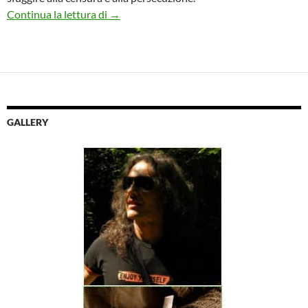
TRANSATLANTIC BRIDGES: CORRADO C
Continua la lettura di
→
GALLERY