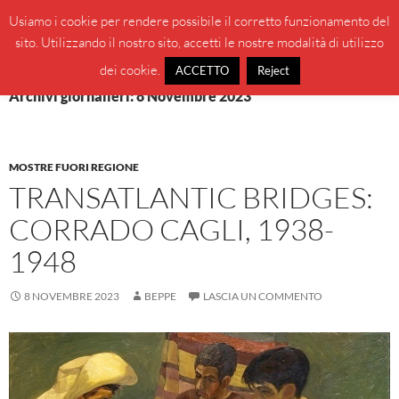
Vai
Cerca
BeppeBlog
Usiamo i cookie per rendere possibile il corretto funzionamento del
al
sito. Utilizzando il nostro sito, accetti le nostre modalità di utilizzo
MENU
contenuto
PRINCI
dei cookie.
ACCETTO
Reject
Archivi giornalieri: 8 Novembre 2023
MOSTRE FUORI REGIONE
TRANSATLANTIC BRIDGES:
CORRADO CAGLI, 1938-
1948
8 NOVEMBRE 2023
BEPPE
LASCIA UN COMMENTO