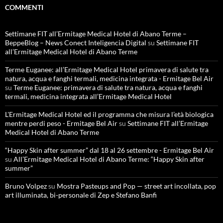
COMMENTI
Settimane FIT all’Ermitage Medical Hotel di Abano Terme –
BeppeBlog – News Conect Inteligencia Digital
su
Settimane FIT
all’Ermitage Medical Hotel di Abano Terme
Terme Euganee: all’Ermitage Medical Hotel primavera di salute tra
natura, acqua e fanghi termali, medicina integrata - Ermitage Bel Air
su
Terme Euganee: primavera di salute tra natura, acqua e fanghi
termali, medicina integrata all’Ermitage Medical Hotel
L'Ermitage Medical Hotel ed il programma che misura l’età biologica
mentre perdi peso - Ermitage Bel Air
su
Settimane FIT all’Ermitage
Medical Hotel di Abano Terme
“Happy Skin after summer” dal 18 al 26 settembre - Ermitage Bel Air
su
All’Ermitage Medical Hotel di Abano Terme: “Happy Skin after
summer”
Bruno Volpez
su
Mostra Pasteups and Pop — street art incollata, pop
art illuminata, bi-personale di Zep e Stefano Banfi