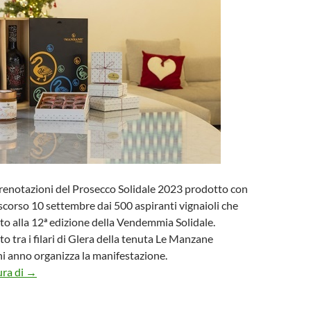
renotazioni del Prosecco Solidale 2023 prodotto con
o scorso 10 settembre dai 500 aspiranti vignaioli che
o alla 12ª edizione della Vendemmia Solidale.
lto tra i filari di Glera della tenuta Le Manzane
ni anno organizza la manifestazione.
Le Manzane, Prosecco Solidale per donare un sogno ai bimbi
ura di
→