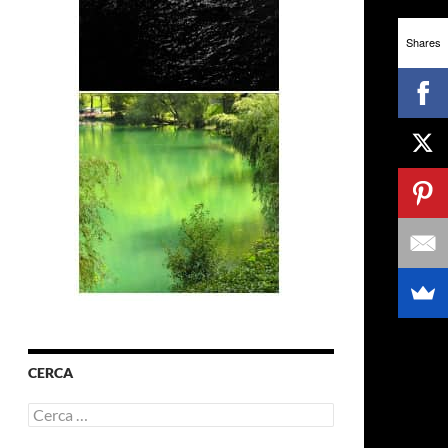
Shares
CERCA
Ricerca
per: