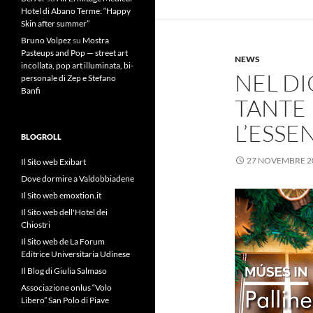
Hotel di Abano Terme: “Happy
Skin after summer”
Bruno Volpez
su
Mostra
Pasteups and Pop — street art
NEWS
incollata, pop art illuminata, bi-
NEL D
personale di Zep e Stefano
Banfi
TANTE 
L’ESSE
BLOGROLL
27 NOVEMBRE 2
Il Sito web Exibart
Dove dormire a Valdobbiadene
Il Sito web emoxtion.it
Il Sito web dell'Hotel dei
Chiostri
Il Sito web de La Forum
Editrice Universitaria Udinese
Il Blog di Giulia Salmaso
Associazione onlus “Volo
Libero” San Polo di Piave