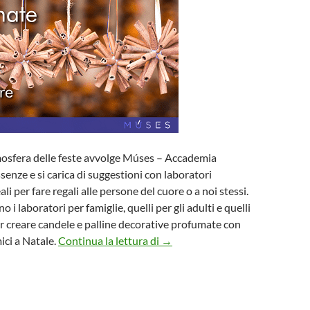
mosfera delle feste avvolge Múses – Accademia
senze e si carica di suggestioni con laboratori
ali per fare regali alle persone del cuore o a noi stessi.
 laboratori per famiglie, quelli per gli adulti e quelli
er creare candele e palline decorative profumate con
Nel dicembre di Múses tante ide
mici a Natale.
Continua la lettura di
→