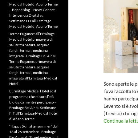
Medical Hotel di Abano Terme
– BeppeBlog – News Conect
Inteligencia Digital
su
Settimane FIT all’Ermitage
Medical Hotel di Abano Terme
Terme Euganee: all’Ermitage
Medical Hotel primavera di
salute tra natura, acqua e
fanghi termali, medicina
integrata - Ermitage Bel Air
su
Terme Euganee: primavera di
salute tra natura, acqua e
fanghi termali, medicina
integrata all’Ermitage Medical
Sono aperte le p
Hotel
l’uva raccolta l
L'Ermitage Medical Hotel ed il
programma che misura l’età
hanno partecipat
biologica mentre perdi peso -
L’evento si è svo
Ermitage Bel Air
su
Settimane
(Treviso) che og
FIT all’Ermitage Medical Hotel
di Abano Terme
Continua la lett
“Happy Skin after summer” dal
18 al 26 settembre - Ermitage
Bel Air
su
All’Ermitage Medical