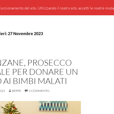
PRESENTAZIONE DI GIUSEPPE BORSOI
SEGNALAZIO
unzionamento del sito. Utilizzando il nostro sito, accetti le nostre modali
lieri: 27 Novembre 2023
NZANE, PROSECCO
ALE PER DONARE UN
AI BIMBI MALATI
023
BEPPE
1 COMMENTO