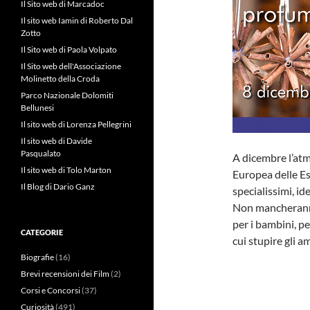
Il Sito web di Marcadoc
Il sito web Iamin di Roberto Dal
Zotto
Il Sito web di Paola Volpato
Il Sito web dell'Associazione
Molinetto della Croda
Parco Nazionale Dolomiti
Bellunesi
Il sito web di Lorenza Pellegrini
Il sito web di Davide
Pasqualato
A dicembre l’at
Il sito web di Tolo Marton
Europea delle Es
Il Blog di Dario Ganz
specialissimi, ide
Non mancheranno i
per i bambini, p
CATEGORIE
cui stupire gli a
Biografie
(16)
Brevi recensioni dei Film
(2)
Corsi e Concorsi
(37)
Curiosità
(491)