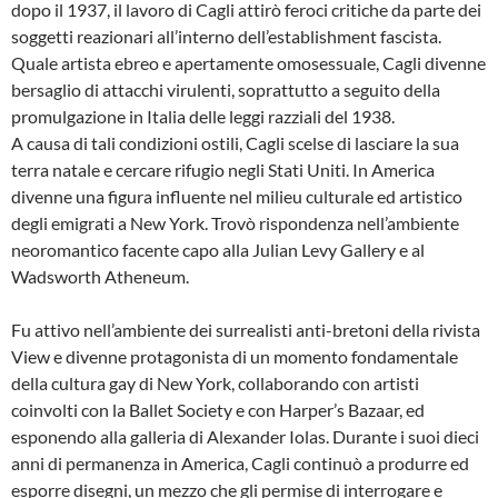
dopo il 1937, il lavoro di Cagli attirò feroci critiche da parte dei
soggetti reazionari all’interno dell’establishment fascista.
Quale artista ebreo e apertamente omosessuale, Cagli divenne
bersaglio di attacchi virulenti, soprattutto a seguito della
promulgazione in Italia delle leggi razziali del 1938.
A causa di tali condizioni ostili, Cagli scelse di lasciare la sua
terra natale e cercare rifugio negli Stati Uniti. In America
divenne una figura influente nel milieu culturale ed artistico
degli emigrati a New York. Trovò rispondenza nell’ambiente
neoromantico facente capo alla Julian Levy Gallery e al
Wadsworth Atheneum.
Fu attivo nell’ambiente dei surrealisti anti-bretoni della rivista
View e divenne protagonista di un momento fondamentale
della cultura gay di New York, collaborando con artisti
coinvolti con la Ballet Society e con Harper’s Bazaar, ed
esponendo alla galleria di Alexander Iolas. Durante i suoi dieci
anni di permanenza in America, Cagli continuò a produrre ed
esporre disegni, un mezzo che gli permise di interrogare e