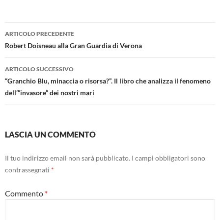
Navigazione
ARTICOLO PRECEDENTE
articolo
Robert Doisneau alla Gran Guardia di Verona
ARTICOLO SUCCESSIVO
“Granchio Blu, minaccia o risorsa?”. Il libro che analizza il fenomeno
dell’“invasore” dei nostri mari
LASCIA UN COMMENTO
Il tuo indirizzo email non sarà pubblicato.
I campi obbligatori sono
contrassegnati
*
Commento
*