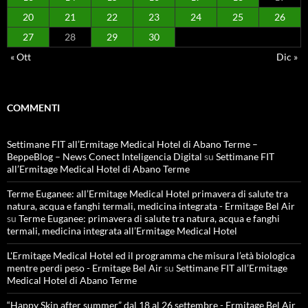
20
21
22
23
24
25
26
27
28
29
30
« Ott
Dic »
COMMENTI
Settimane FIT all’Ermitage Medical Hotel di Abano Terme –
BeppeBlog – News Conect Inteligencia Digital
su
Settimane FIT
all’Ermitage Medical Hotel di Abano Terme
Terme Euganee: all’Ermitage Medical Hotel primavera di salute tra
natura, acqua e fanghi termali, medicina integrata - Ermitage Bel Air
su
Terme Euganee: primavera di salute tra natura, acqua e fanghi
termali, medicina integrata all’Ermitage Medical Hotel
L'Ermitage Medical Hotel ed il programma che misura l’età biologica
mentre perdi peso - Ermitage Bel Air
su
Settimane FIT all’Ermitage
Medical Hotel di Abano Terme
“Happy Skin after summer” dal 18 al 26 settembre - Ermitage Bel Air