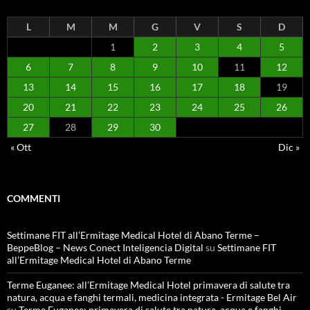
L
M
M
G
V
S
D
1
2
3
4
5
6
7
8
9
10
11
12
13
14
15
16
17
18
19
20
21
22
23
24
25
26
27
28
29
30
« Ott
Dic »
COMMENTI
Settimane FIT all’Ermitage Medical Hotel di Abano Terme –
BeppeBlog – News Conect Inteligencia Digital
su
Settimane FIT
all’Ermitage Medical Hotel di Abano Terme
Terme Euganee: all’Ermitage Medical Hotel primavera di salute tra
natura, acqua e fanghi termali, medicina integrata - Ermitage Bel Air
su
Terme Euganee: primavera di salute tra natura, acqua e fanghi