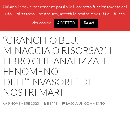
Vai
Cerca
BeppeBlog
Usiamo i cookie per rendere possibile il corretto funzionamento del
al
sito. Utilizzando il nostro sito, accetti le nostre modalità di utilizzo
MENU
contenuto
PRINCI
dei cookie.
ACCETTO
Reject
RECENSIONI LIBRI
“GRANCHIO BLU,
MINACCIA O RISORSA?”. IL
LIBRO CHE ANALIZZA IL
FENOMENO
DELL’“INVASORE” DEI
NOSTRI MARI
9 NOVEMBRE 2023
BEPPE
LASCIA UN COMMENTO