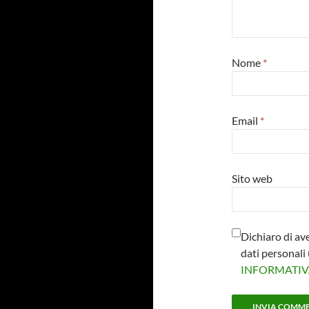
Nome
*
Email
*
Sito web
Dichiaro di av
dati personal
INFORMATI