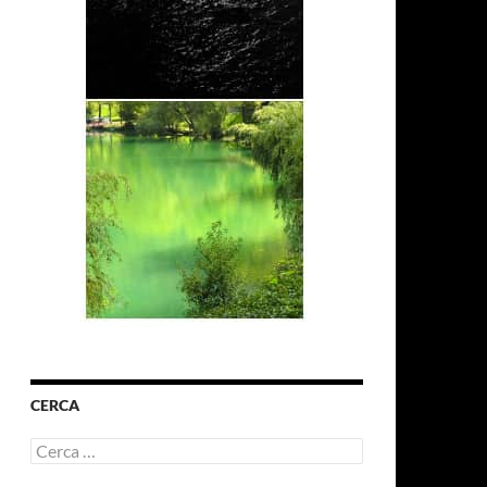
CERCA
Ricerca
per: