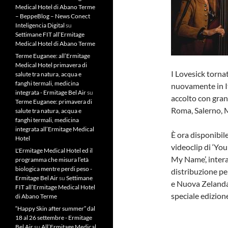
Medical Hotel di Abano Terme
– BeppeBlog – News Conect
Inteligencia Digital
su
Settimane FIT all’Ermitage
Medical Hotel di Abano Terme
Terme Euganee: all’Ermitage
Medical Hotel primavera di
I Lovesick torna
salute tra natura, acqua e
fanghi termali, medicina
nuovamente in Ita
integrata - Ermitage Bel Air
su
accolto con gran
Terme Euganee: primavera di
Roma, Salerno, M
salute tra natura, acqua e
fanghi termali, medicina
integrata all’Ermitage Medical
È ora disponibil
Hotel
videoclip di ‘You
L'Ermitage Medical Hotel ed il
My Name’, intera
programma che misura l’età
biologica mentre perdi peso -
distribuzione pe
Ermitage Bel Air
su
Settimane
e Nuova Zelanda) 
FIT all’Ermitage Medical Hotel
speciale edizion
di Abano Terme
“Happy Skin after summer” dal
18 al 26 settembre - Ermitage
Bel Air
su
All’Ermitage Medical