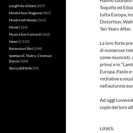
Hanno suonato c
Luoghi da visitare
(207)
Toquiño ed Edoa
Mostre fuori Regione
(907)
tutta Europa, ins
Mostre nel Veneto
(541)
Distortion, Wal
Musei
(124)
Ten Years After.
Musica live-Concerti
(442)
News
(2.512)
La loro forte pr
Recensioni libri
(298)
di numerose telev
Spettacoli, Teatro, Cinema e
come musicisti, a
Danza
(324)
prima’ e in “Lamb
Storia dell'Arte
(49)
Europa. Paolo e
recitative e musi
nell’autunno eu
Ad oggi Lovesic
copie dei loro al
LINKS: