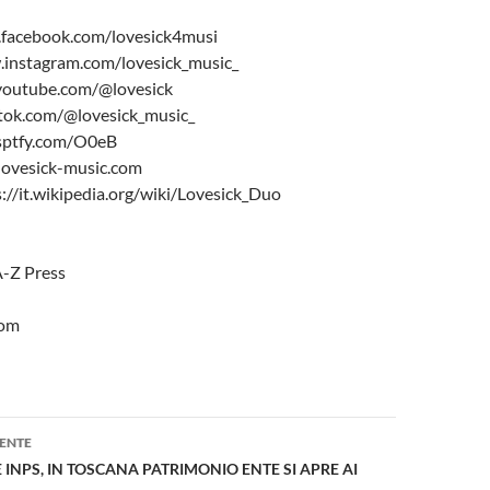
facebook.com/lovesick4musi
.instagram.com/lovesick_music_
outube.com/@lovesick
tok.com/@lovesick_music_
//sptfy.com/O0eB
lovesick-music.com
://it.wikipedia.org/wiki/Lovesick_Duo
A-Z Press
com
one
ENTE
 INPS, IN TOSCANA PATRIMONIO ENTE SI APRE AI