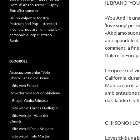
IL BRANO ‘YOU 
Hotel di Abano Terme: “Happy
Skin after summer”
«You And I è una
Bruno Volpez
su
Mostra
Pasteups and Pop — street art
‘love song’ per 
incollata, pop art illuminata, bi-
«Abbiamo suonato
personale di Zep e Stefano
anticipandolo du
Banfi
commenti a fine 
Italia e in Europ
BLOGROLL
Le riprese del vi
Associazione onlus “Volo
California, duran
Libero” San Polo di Piave
Monica con il fa
Il Sito web Exibart
ambientazione de
Dove dormire a Valdobbiadene
da Claudio Cioffi
Il Blog di Giulia Salmaso
Il sito web di Lorenza Pellegrini
Il Sito web dell'Hotel dei
Chiostri
CHI SONO I LO
Il Sito web di Paola Volpato
Il sito web di Tolo Marton
Lovesick è una 