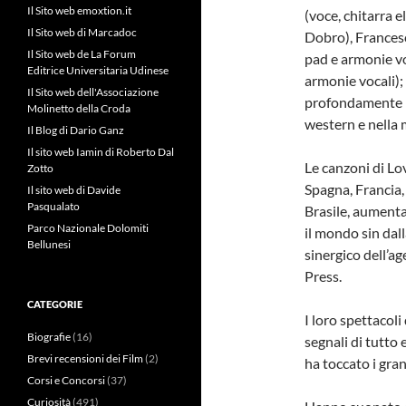
Il Sito web emoxtion.it
(voce, chitarra e
Il Sito web di Marcadoc
Dobro), Francesc
Il Sito web de La Forum
pad e armonie vo
Editrice Universitaria Udinese
armonie vocali);
Il Sito web dell'Associazione
profondamente ra
Molinetto della Croda
western e nella m
Il Blog di Dario Ganz
Il sito web Iamin di Roberto Dal
Le canzoni di Lov
Zotto
Spagna, Francia, 
Il sito web di Davide
Pasqualato
Brasile, aumenta
Parco Nazionale Dolomiti
il mondo sin dal
Bellunesi
sinergico dell’a
Press.
CATEGORIE
I loro spettacoli
Biografie
(16)
segnali di tutto
Brevi recensioni dei Film
(2)
ha toccato i grand
Corsi e Concorsi
(37)
Curiosità
(491)