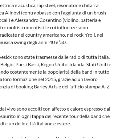
lettrica e acustica, lap steel, resonator e chitarra
a Alinovi (contrabbasso con l’aggiunta di un brush
cali) e Alessandro Cosentino (violino, batteria e
 tre multistrumentisti le cui influenze sono
dicate nel country americano, nel rock’n’roll, nel
usica swing degli anni ’40 e ’50.
esick sono state trasmesse dalle radio di tutta Italia,
Belgio, Paesi Bassi, Regno Unito, Irlanda, Stati Uniti e
ndo costantemente la popolarità della band in tutto
la loro formazione nel 2015, grazie ad un lavoro
genzia di booking Barley Arts e dell’ufficio stampa A-Z
 dal vivo sono accolti con affetto e calore espresso dai
 esaurito in ogni tappa del recente tour della band che
i club delle città italiane e estere.