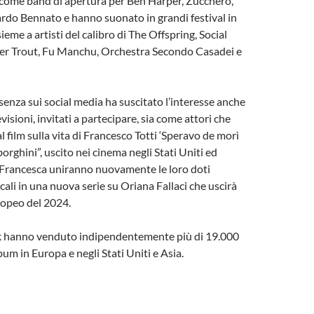
ome band di apertura per Ben Harper, Zucchero,
rdo Bennato e hanno suonato in grandi festival in
ieme a artisti del calibro di The Offspring, Social
ter Trout, Fu Manchu, Orchestra Secondo Casadei e
esenza sui social media ha suscitato l’interesse anche
isioni, invitati a partecipare, sia come attori che
l film sulla vita di Francesco Totti ‘Speravo de morì
orghini”, uscito nei cinema negli Stati Uniti ed
 Francesca uniranno nuovamente le loro doti
cali in una nuova serie su Oriana Fallaci che uscirà
ropeo del 2024.
k hanno venduto indipendentemente più di 19.000
bum in Europa e negli Stati Uniti e Asia.