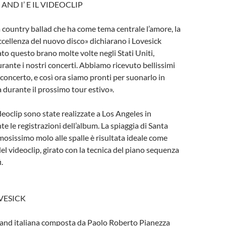
AND I’ E IL VIDEOCLIP
 country ballad che ha come tema centrale l’amore, la
eccellenza del nuovo disco» dichiarano i Lovesick
 questo brano molte volte negli Stati Uniti,
rante i nostri concerti. Abbiamo ricevuto bellissimi
concerto, e così ora siamo pronti per suonarlo in
a durante il prossimo tour estivo».
deoclip sono state realizzate a Los Angeles in
te le registrazioni dell’album. La spiaggia di Santa
mosissimo molo alle spalle è risultata ideale come
l videoclip, girato con la tecnica del piano sequenza
.
VESICK
band italiana composta da Paolo Roberto Pianezza