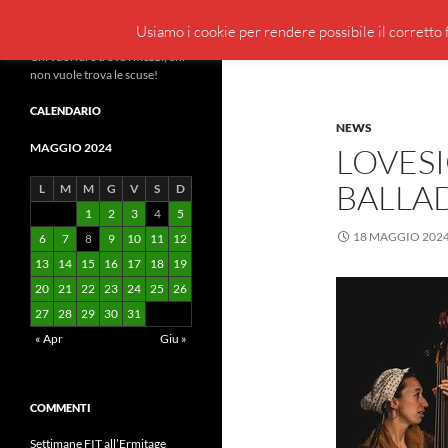
Cerca
BeppeBlog
Usiamo i cookie per rendere possibile il corretto f
Vai
Chi vuol fare trova i mezzi, chi
non vuole trova le scuse!
al
contenuto
CALENDARIO
NEWS
MAGGIO 2024
LOVES
BALLAD
L
M
M
G
V
S
D
1
2
3
4
5
18 MAGGIO 202
6
7
8
9
10
11
12
13
14
15
16
17
18
19
20
21
22
23
24
25
26
27
28
29
30
31
« Apr
Giu »
COMMENTI
Settimane FIT all’Ermitage