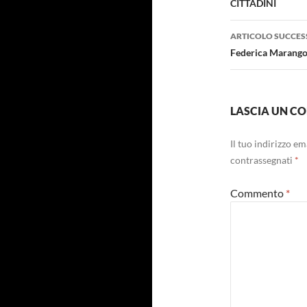
CITTADINI
ARTICOLO SUCCES
Federica Marang
LASCIA UN 
Il tuo indirizzo e
contrassegnati
*
Commento
*