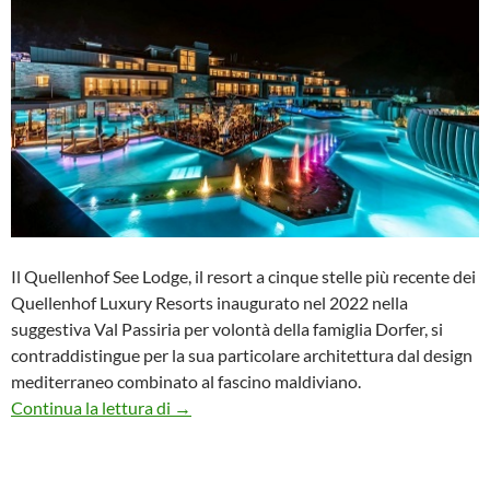
Il Quellenhof See Lodge, il resort a cinque stelle più recente dei
Quellenhof Luxury Resorts inaugurato nel 2022 nella
suggestiva Val Passiria per volontà della famiglia Dorfer, si
contraddistingue per la sua particolare architettura dal design
mediterraneo combinato al fascino maldiviano.
Lusso tropicale in Alto Adige al Quellenho
Continua la lettura di
→