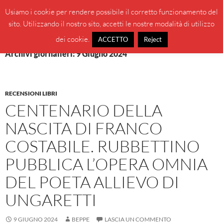
Vai
Cerca
BeppeBlog
Usiamo i cookie per rendere possibile il corretto funzionamento del
al
sito. Utilizzando il nostro sito, accetti le nostre modalità di utilizzo
MENU
contenuto
PRINCI
dei cookie.
ACCETTO
Reject
Archivi giornalieri: 9 Giugno 2024
RECENSIONI LIBRI
CENTENARIO DELLA
NASCITA DI FRANCO
COSTABILE. RUBBETTINO
PUBBLICA L’OPERA OMNIA
DEL POETA ALLIEVO DI
UNGARETTI
9 GIUGNO 2024
BEPPE
LASCIA UN COMMENTO