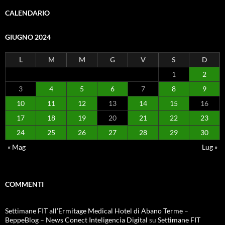
CALENDARIO
GIUGNO 2024
L
M
M
G
V
S
D
1
2
3
4
5
6
7
8
9
10
11
12
13
14
15
16
17
18
19
20
21
22
23
24
25
26
27
28
29
30
« Mag
Lug »
COMMENTI
Settimane FIT all’Ermitage Medical Hotel di Abano Terme –
BeppeBlog – News Conect Inteligencia Digital
su
Settimane FIT