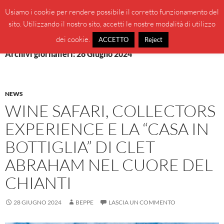
Vai
Cerca
BeppeBlog
Usiamo i cookie per rendere possibile il corretto funzionamento del
al
sito. Utilizzando il nostro sito, accetti le nostre modalità di utilizzo
MENU
contenuto
PRINCI
dei cookie.
ACCETTO
Reject
Archivi giornalieri: 28 Giugno 2024
NEWS
WINE SAFARI, COLLECTORS
EXPERIENCE E LA “CASA IN
BOTTIGLIA” DI CLET
ABRAHAM NEL CUORE DEL
CHIANTI
28 GIUGNO 2024
BEPPE
LASCIA UN COMMENTO