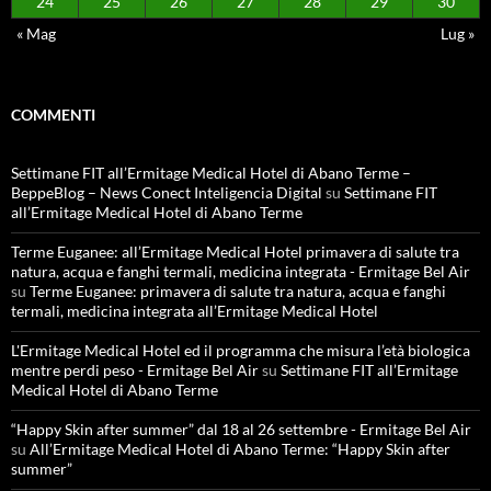
24
25
26
27
28
29
30
« Mag
Lug »
COMMENTI
Settimane FIT all’Ermitage Medical Hotel di Abano Terme –
BeppeBlog – News Conect Inteligencia Digital
su
Settimane FIT
all’Ermitage Medical Hotel di Abano Terme
Terme Euganee: all’Ermitage Medical Hotel primavera di salute tra
natura, acqua e fanghi termali, medicina integrata - Ermitage Bel Air
su
Terme Euganee: primavera di salute tra natura, acqua e fanghi
termali, medicina integrata all’Ermitage Medical Hotel
L'Ermitage Medical Hotel ed il programma che misura l’età biologica
mentre perdi peso - Ermitage Bel Air
su
Settimane FIT all’Ermitage
Medical Hotel di Abano Terme
“Happy Skin after summer” dal 18 al 26 settembre - Ermitage Bel Air
su
All’Ermitage Medical Hotel di Abano Terme: “Happy Skin after
summer”