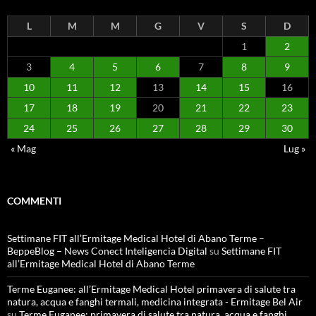
L
M
M
G
V
S
D
1
2
3
4
5
6
7
8
9
10
11
12
13
14
15
16
17
18
19
20
21
22
23
24
25
26
27
28
29
30
« Mag
Lug »
COMMENTI
Settimane FIT all’Ermitage Medical Hotel di Abano Terme –
BeppeBlog – News Conect Inteligencia Digital
su
Settimane FIT
all’Ermitage Medical Hotel di Abano Terme
Terme Euganee: all’Ermitage Medical Hotel primavera di salute tra
natura, acqua e fanghi termali, medicina integrata - Ermitage Bel Air
su
Terme Euganee: primavera di salute tra natura, acqua e fanghi