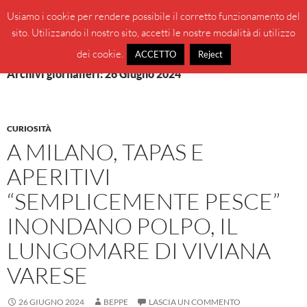
Vai
Cerca
BeppeBlog
Usiamo i cookie per rendere possibile il corretto funzionamento del
al
sito. Utilizzando il nostro sito, accetti le nostre modalità di utilizzo
MENU
contenuto
PRINCI
dei cookie.
ACCETTO
Reject
Archivi giornalieri: 26 Giugno 2024
CURIOSITÀ
A MILANO, TAPAS E
APERITIVI
“SEMPLICEMENTE PESCE”
INONDANO POLPO, IL
LUNGOMARE DI VIVIANA
VARESE
26 GIUGNO 2024
BEPPE
LASCIA UN COMMENTO