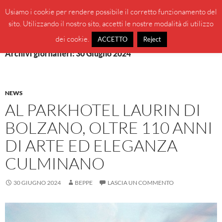
Vai
Cerca
BeppeBlog
Usiamo i cookie per rendere possibile il corretto funzionamento del
al
sito. Utilizzando il nostro sito, accetti le nostre modalità di utilizzo
MENU
contenuto
PRINCI
dei cookie.
ACCETTO
Reject
Archivi giornalieri: 30 Giugno 2024
NEWS
AL PARKHOTEL LAURIN DI
BOLZANO, OLTRE 110 ANNI
DI ARTE ED ELEGANZA
CULMINANO
30 GIUGNO 2024
BEPPE
LASCIA UN COMMENTO