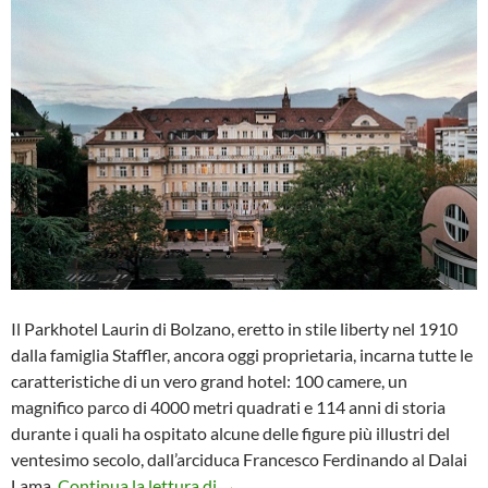
Il Parkhotel Laurin di Bolzano, eretto in stile liberty nel 1910
dalla famiglia Staffler, ancora oggi proprietaria, incarna tutte le
caratteristiche di un vero grand hotel: 100 camere, un
magnifico parco di 4000 metri quadrati e 114 anni di storia
durante i quali ha ospitato alcune delle figure più illustri del
ventesimo secolo, dall’arciduca Francesco Ferdinando al Dalai
Al Parkhotel Laurin di Bolzano, oltr
Lama.
Continua la lettura di
→