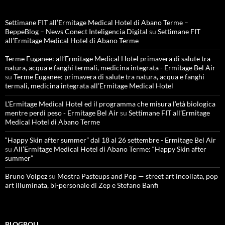
Settimane FIT all’Ermitage Medical Hotel di Abano Terme –
BeppeBlog – News Conect Inteligencia Digital
su
Settimane FIT
all’Ermitage Medical Hotel di Abano Terme
Terme Euganee: all’Ermitage Medical Hotel primavera di salute tra
natura, acqua e fanghi termali, medicina integrata - Ermitage Bel Air
su
Terme Euganee: primavera di salute tra natura, acqua e fanghi
termali, medicina integrata all’Ermitage Medical Hotel
L'Ermitage Medical Hotel ed il programma che misura l’età biologica
mentre perdi peso - Ermitage Bel Air
su
Settimane FIT all’Ermitage
Medical Hotel di Abano Terme
“Happy Skin after summer” dal 18 al 26 settembre - Ermitage Bel Air
su
All’Ermitage Medical Hotel di Abano Terme: “Happy Skin after
summer”
Bruno Volpez
su
Mostra Pasteups and Pop — street art incollata, pop
art illuminata, bi-personale di Zep e Stefano Banfi
BLOGROLL