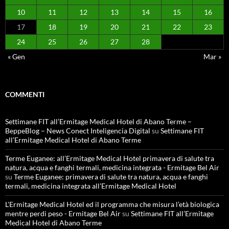
10
11
12
13
14
15
16
17
18
19
20
21
22
23
24
25
26
27
28
« Gen
Mar »
COMMENTI
Settimane FIT all’Ermitage Medical Hotel di Abano Terme –
BeppeBlog – News Conect Inteligencia Digital
su
Settimane FIT
all’Ermitage Medical Hotel di Abano Terme
Terme Euganee: all’Ermitage Medical Hotel primavera di salute tra
natura, acqua e fanghi termali, medicina integrata - Ermitage Bel Air
su
Terme Euganee: primavera di salute tra natura, acqua e fanghi
termali, medicina integrata all’Ermitage Medical Hotel
L'Ermitage Medical Hotel ed il programma che misura l’età biologica
mentre perdi peso - Ermitage Bel Air
su
Settimane FIT all’Ermitage
Medical Hotel di Abano Terme