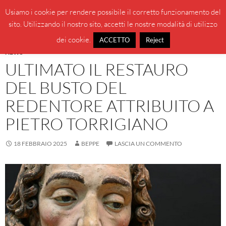
Vai
Cerca
BeppeBlog
Usiamo i cookie per rendere possibile il corretto funzionamento del
al
sito. Utilizzando il nostro sito, accetti le nostre modalità di utilizzo
MENU
contenuto
PRINCI
dei cookie.
ACCETTO
Reject
NEWS
ULTIMATO IL RESTAURO
DEL BUSTO DEL
REDENTORE ATTRIBUITO A
PIETRO TORRIGIANO
18 FEBBRAIO 2025
BEPPE
LASCIA UN COMMENTO