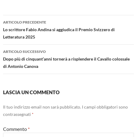
Navigazione
ARTICOLO PRECEDENTE
articolo
Lo scrittore Fabio Andina si aggiudica il Premio Svizzero di
Letteratura 2025
ARTICOLO SUCCESSIVO
Dopo più di cinquant’anni tornerà a risplendere il Cavallo colossale
di Antonio Canova
LASCIA UN COMMENTO
Il tuo indirizzo email non sarà pubblicato.
I campi obbligatori sono
contrassegnati
*
Commento
*