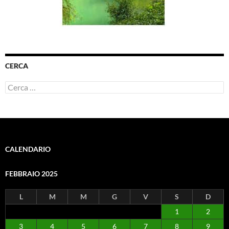
CERCA
Ricerca
per:
CALENDARIO
FEBBRAIO 2025
L
M
M
G
V
S
D
1
2
3
4
5
6
7
8
9