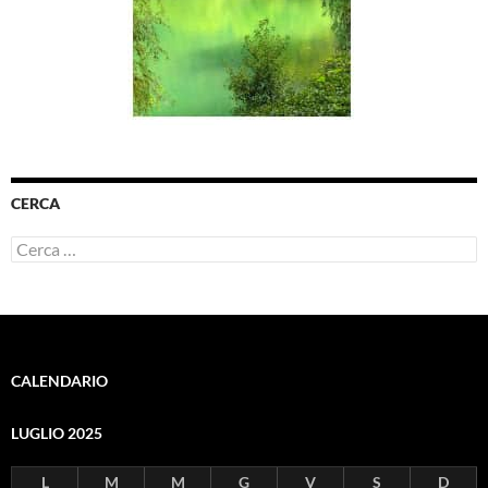
CERCA
Ricerca
per:
CALENDARIO
LUGLIO 2025
L
M
M
G
V
S
D