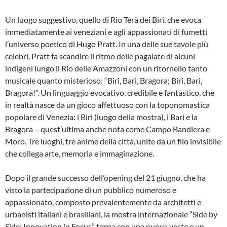
Un luogo suggestivo, quello di Rio Terà dei Biri, che evoca
immediatamente ai veneziani e agli appassionati di fumetti
l’universo poetico di Hugo Pratt. In una delle sue tavole più
celebri, Pratt fa scandire il ritmo delle pagaiate di alcuni
indigeni lungo il Rio delle Amazzoni con un ritornello tanto
musicale quanto misterioso: “Biri, Bari, Bragora; Biri, Bari,
Bragora!”. Un linguaggio evocativo, credibile e fantastico, che
in realtà nasce da un gioco affettuoso con la toponomastica
popolare di Venezia: i Biri (luogo della mostra), i Bari e la
Bragora – quest’ultima anche nota come Campo Bandiera e
Moro. Tre luoghi, tre anime della città, unite da un filo invisibile
che collega arte, memoria e immaginazione.
Dopo il grande successo dell’opening del 21 giugno, che ha
visto la partecipazione di un pubblico numeroso e
appassionato, composto prevalentemente da architetti e
urbanisti italiani e brasiliani, la mostra internazionale “Side by
Side: Innovation in Focus” torna con una nuova veste e un