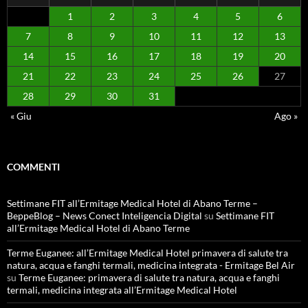
1
2
3
4
5
6
7
8
9
10
11
12
13
14
15
16
17
18
19
20
21
22
23
24
25
26
27
28
29
30
31
« Giu
Ago »
COMMENTI
Settimane FIT all’Ermitage Medical Hotel di Abano Terme –
BeppeBlog – News Conect Inteligencia Digital
su
Settimane FIT
all’Ermitage Medical Hotel di Abano Terme
Terme Euganee: all’Ermitage Medical Hotel primavera di salute tra
natura, acqua e fanghi termali, medicina integrata - Ermitage Bel Air
su
Terme Euganee: primavera di salute tra natura, acqua e fanghi
termali, medicina integrata all’Ermitage Medical Hotel