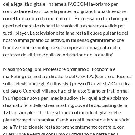
della legalità digitale: insieme all’AGCOM lavoriamo per
contrastare ed estirpare la pirateria digitale. È una direzione
corretta, ma non ci fermeremo qui. È necessario che chiunque
operi nel mercato rispetti le regole di trasparenza valide per
tutti i player. La televisione italiana resta il cuore pulsante del
nostro immaginario collettivo, in tal senso garantiremo che
l’innovazione tecnologica sia sempre accompagnata dalla
certezza del diritto e dalla valorizzazione della qualità’.
Massimo Scaglioni, Professore ordinario di Economia e
marketing dei media e direttore del Ce.R.T.A. (Centro di Ricerca
sulla Televisione e gli Audiovisivi) presso l’Università Cattolica
del Sacro Cuore di Milano, ha dichiarato: ‘Siamo entrati ormai
in un’epoca nuova per i media audiovisivi, quella che abbiamo
chiamato l’era dello streamcasting, dove il broadcasting della
Tv tradizionale si ibrida e si fonde col mondo digitale delle
piattaforme di streaming. Cambia così il mercato e le sue sfide:
se la Tv tradizionale resta sorprendentemente centrale, con
quasi 3 ore e venti di consumo quotidiano da parte degli