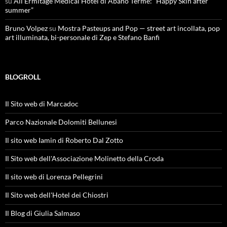
su
All’Ermitage Medical Hotel di Abano Terme: “Happy Skin after
summer”
Bruno Volpez
su
Mostra Pasteups and Pop — street art incollata, pop
art illuminata, bi-personale di Zep e Stefano Banfi
BLOGROLL
Il Sito web di Marcadoc
Parco Nazionale Dolomiti Bellunesi
Il sito web Iamin di Roberto Dal Zotto
Il Sito web dell'Associazione Molinetto della Croda
Il sito web di Lorenza Pellegrini
Il Sito web dell'Hotel dei Chiostri
Il Blog di Giulia Salmaso