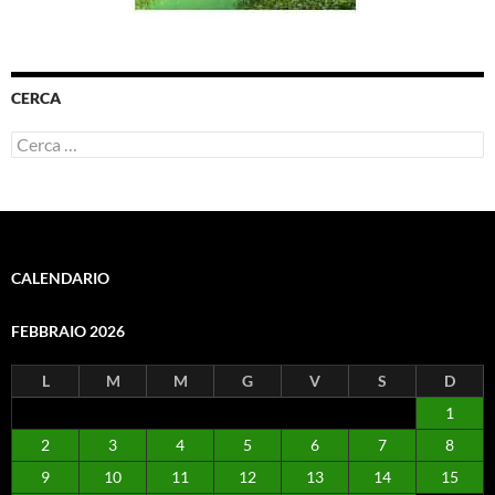
CERCA
Ricerca
per:
CALENDARIO
FEBBRAIO 2026
L
M
M
G
V
S
D
1
2
3
4
5
6
7
8
9
10
11
12
13
14
15