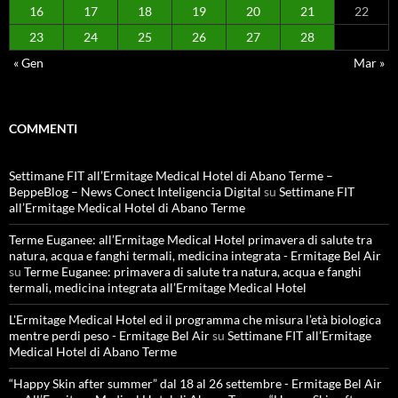
16
17
18
19
20
21
22
23
24
25
26
27
28
« Gen
Mar »
COMMENTI
Settimane FIT all’Ermitage Medical Hotel di Abano Terme –
BeppeBlog – News Conect Inteligencia Digital
su
Settimane FIT
all’Ermitage Medical Hotel di Abano Terme
Terme Euganee: all’Ermitage Medical Hotel primavera di salute tra
natura, acqua e fanghi termali, medicina integrata - Ermitage Bel Air
su
Terme Euganee: primavera di salute tra natura, acqua e fanghi
termali, medicina integrata all’Ermitage Medical Hotel
L'Ermitage Medical Hotel ed il programma che misura l’età biologica
mentre perdi peso - Ermitage Bel Air
su
Settimane FIT all’Ermitage
Medical Hotel di Abano Terme
“Happy Skin after summer” dal 18 al 26 settembre - Ermitage Bel Air