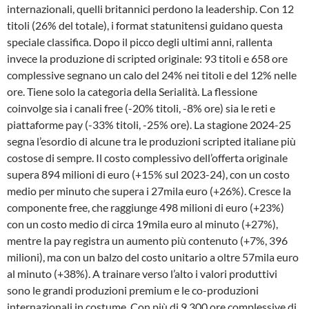
internazionali, quelli britannici perdono la leadership. Con 12
titoli (26% del totale), i format statunitensi guidano questa
speciale classifica. Dopo il picco degli ultimi anni, rallenta
invece la produzione di scripted originale: 93 titoli e 658 ore
complessive segnano un calo del 24% nei titoli e del 12% nelle
ore. Tiene solo la categoria della Serialità. La flessione
coinvolge sia i canali free (-20% titoli, -8% ore) sia le reti e
piattaforme pay (-33% titoli, -25% ore). La stagione 2024-25
segna l’esordio di alcune tra le produzioni scripted italiane più
costose di sempre. Il costo complessivo dell’offerta originale
supera 894 milioni di euro (+15% sul 2023-24), con un costo
medio per minuto che supera i 27mila euro (+26%). Cresce la
componente free, che raggiunge 498 milioni di euro (+23%)
con un costo medio di circa 19mila euro al minuto (+27%),
mentre la pay registra un aumento più contenuto (+7%, 396
milioni), ma con un balzo del costo unitario a oltre 57mila euro
al minuto (+38%). A trainare verso l’alto i valori produttivi
sono le grandi produzioni premium e le co-produzioni
internazionali in costume. Con più di 9.300 ore complessive di