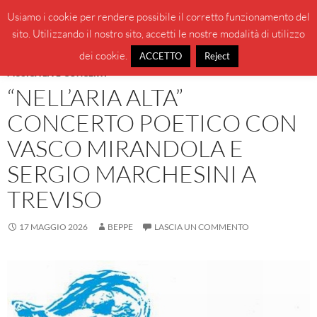
Vai
Cerca
BeppeBlog
Usiamo i cookie per rendere possibile il corretto funzionamento del
al
sito. Utilizzando il nostro sito, accetti le nostre modalità di utilizzo
MENU
contenuto
PRINCI
dei cookie.
ACCETTO
Reject
MUSICA LIVE-CONCERTI
“NELL’ARIA ALTA”
CONCERTO POETICO CON
VASCO MIRANDOLA E
SERGIO MARCHESINI A
TREVISO
17 MAGGIO 2026
BEPPE
LASCIA UN COMMENTO