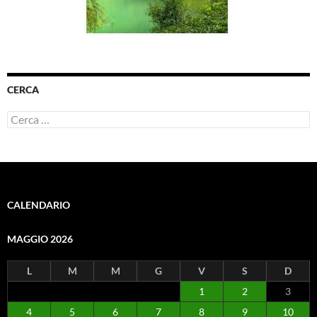
CERCA
Ricerca
per:
CALENDARIO
MAGGIO 2026
L
M
M
G
V
S
D
1
2
3
4
5
6
7
8
9
10