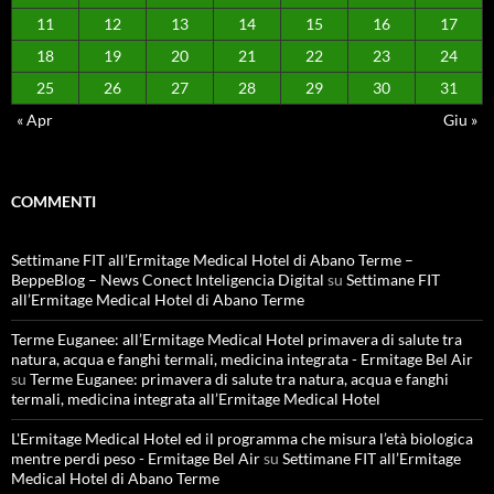
11
12
13
14
15
16
17
18
19
20
21
22
23
24
25
26
27
28
29
30
31
« Apr
Giu »
COMMENTI
Settimane FIT all’Ermitage Medical Hotel di Abano Terme –
BeppeBlog – News Conect Inteligencia Digital
su
Settimane FIT
all’Ermitage Medical Hotel di Abano Terme
Terme Euganee: all’Ermitage Medical Hotel primavera di salute tra
natura, acqua e fanghi termali, medicina integrata - Ermitage Bel Air
su
Terme Euganee: primavera di salute tra natura, acqua e fanghi
termali, medicina integrata all’Ermitage Medical Hotel
L'Ermitage Medical Hotel ed il programma che misura l’età biologica
mentre perdi peso - Ermitage Bel Air
su
Settimane FIT all’Ermitage
Medical Hotel di Abano Terme