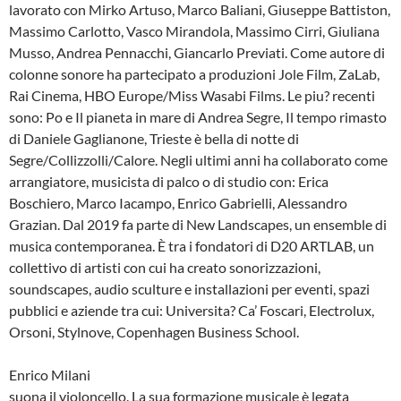
lavorato con Mirko Artuso, Marco Baliani, Giuseppe Battiston,
Massimo Carlotto, Vasco Mirandola, Massimo Cirri, Giuliana
Musso, Andrea Pennacchi, Giancarlo Previati. Come autore di
colonne sonore ha partecipato a produzioni Jole Film, ZaLab,
Rai Cinema, HBO Europe/Miss Wasabi Films. Le piu? recenti
sono: Po e Il pianeta in mare di Andrea Segre, Il tempo rimasto
di Daniele Gaglianone, Trieste è bella di notte di
Segre/Collizzolli/Calore. Negli ultimi anni ha collaborato come
arrangiatore, musicista di palco o di studio con: Erica
Boschiero, Marco Iacampo, Enrico Gabrielli, Alessandro
Grazian. Dal 2019 fa parte di New Landscapes, un ensemble di
musica contemporanea. È tra i fondatori di D20 ARTLAB, un
collettivo di artisti con cui ha creato sonorizzazioni,
soundscapes, audio sculture e installazioni per eventi, spazi
pubblici e aziende tra cui: Universita? Ca’ Foscari, Electrolux,
Orsoni, Stylnove, Copenhagen Business School.
Enrico Milani
suona il violoncello. La sua formazione musicale è legata