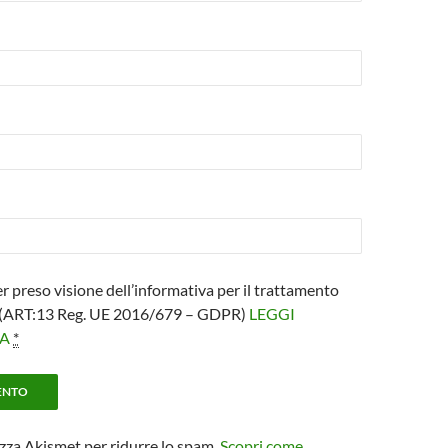
er preso visione dell’informativa per il trattamento
i (ART:13 Reg. UE 2016/679 – GDPR)
LEGGI
VA
*
izza Akismet per ridurre lo spam.
Scopri come