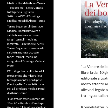
Medical Hotel di Abano Terme
– BeppeBlog – News Conect
Inteligencia Digital
su
Settimane FIT all’Ermitage
Medical Hotel di Abano Terme
Terme Euganee: all’Ermitage
Medical Hotel primavera di
salute tra natura, acqua e
fanghi termali, medicina
integrata - Ermitage Bel Air
su
Terme Euganee: primavera di
salute tra natura, acqua e
fanghi termali, medicina
integrata all’Ermitage Medical
Hotel
“La Venere dei b
L'Ermitage Medical Hotel ed il
libreria dal 10 g
programma che misura l’età
editoriale altoa
biologica mentre perdi peso -
molto attento all
Ermitage Bel Air
su
Settimane
FIT all’Ermitage Medical Hotel
alle voci legate 
di Abano Terme
tra lingua italia
“Happy Skin after summer” dal
18 al 26 settembre - Ermitage
Koppelstätter, na
Bel Air
su
All’Ermitage Medical