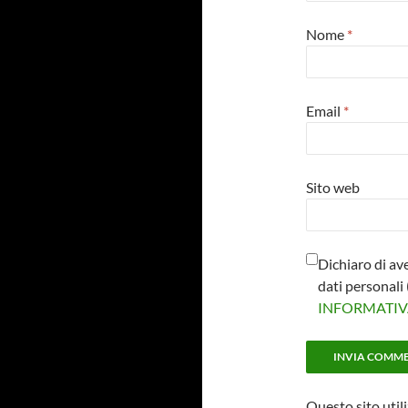
Nome
*
Email
*
Sito web
Dichiaro di av
dati personal
INFORMATI
Questo sito util