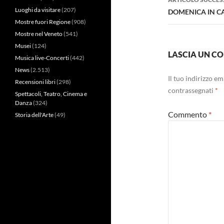
Luoghi da visitare
(207)
DOMENICA IN C
Mostre fuori Regione
(908)
Mostre nel Veneto
(541)
Musei
(124)
LASCIA UN 
Musica live-Concerti
(442)
News
(2.513)
Il tuo indirizzo e
Recensioni libri
(298)
contrassegnati
*
Spettacoli, Teatro, Cinema e
Danza
(324)
Commento
*
Storia dell'Arte
(49)