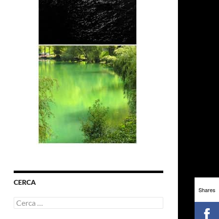
CERCA
Shares
Ricerca
per: