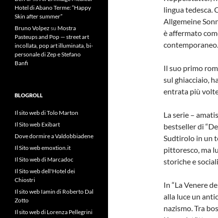
Hotel di Abano Terme: “Happy
lingua tedesca. 
Skin after summer”
Allgemeine Sonnta
Bruno Volpez
su
Mostra
è affermato come
Pasteups and Pop — street art
contemporaneo
incollata, pop art illuminata, bi-
personale di Zep e Stefano
Banfi
Il suo primo rom
sul ghiacciaio, ha
entrata più volte
BLOGROLL
Il sito web di Tolo Marton
La serie – amatis
Il Sito web Exibart
bestseller di “De
Dove dormire a Valdobbiadene
Sudtirolo in un t
Il Sito web emoxtion.it
pittoresco, ma l
Il Sito web di Marcadoc
storiche e sociali
Il Sito web dell'Hotel dei
Chiostri
In “La Venere dei
Il sito web Iamin di Roberto Dal
alla luce un anti
Zotto
nazismo. Tra bos
Il sito web di Lorenza Pellegrini