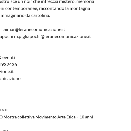
struisce un noir che intreccia mistero, memoria
oni contemporanee, raccontando la montagna
immaginario da cartolina.
 f.aimar@leranecomunicazione.it
iapochi m.pigliapochi@leranecomunicazione.it
r
 eventi
 1932436
ione.it
unicazione
one
ENTE
O Mostra collettiva Movimento Arte Etica – 10 anni
SIVO