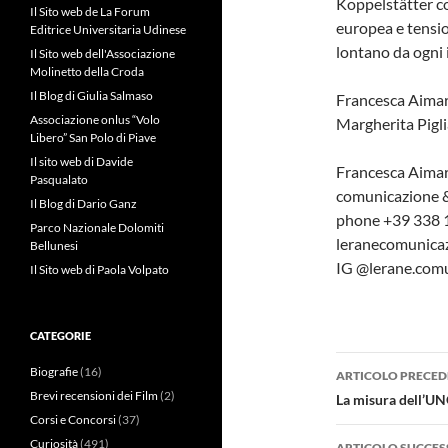
Koppelstätter co
Il Sito web de La Forum
europea e tensi
Editrice Universitaria Udinese
lontano da ogni 
Il Sito web dell'Associazione
Molinetto della Croda
Il Blog di Giulia Salmaso
Francesca Aimar
Associazione onlus “Volo
Margherita Pigl
Libero” San Polo di Piave
Il sito web di Davide
Francesca Aima
Pasqualato
comunicazione &
Il Blog di Dario Ganz
phone +39 338
Parco Nazionale Dolomiti
leranecomunicaz
Bellunesi
IG @lerane.com
Il Sito web di Paola Volpato
CATEGORIE
Navigazi
Biografie
(16)
ARTICOLO PRECED
articolo
Brevi recensioni dei Film
(2)
La misura dell’UN
Corsi e Concorsi
(37)
Curiosità
(491)
ARTICOLO SUCCES