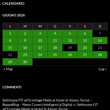
CALENDARIO
GIUGNO 2026
L
M
M
G
V
S
D
1
2
3
4
5
6
7
8
9
10
11
12
13
14
15
16
17
18
19
20
21
22
23
24
25
26
27
28
29
30
« Mag
Lug »
COMMENTI
Settimane FIT all’Ermitage Medical Hotel di Abano Terme –
BeppeBlog – News Conect Inteligencia Digital
su
Settimane FIT
all’Ermitage Medical Hotel di Abano Terme