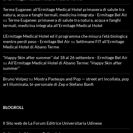
Terme Euganee: all’Ermitage Medical Hotel primavera di salute tra
natura, acqua e fanghi termali, medicina integrata - Ermitage Bel Air
su
Terme Euganee: primavera di salute tra natura, acqua e fanghi
termali, medicina integrata all’Ermitage Medical Hotel
L'Ermitage Medical Hotel ed il programma che misura l’età biologica
mentre perdi peso - Ermitage Bel Air
su
Settimane FIT all’Ermitage
Medical Hotel di Abano Terme
“Happy Skin after summer” dal 18 al 26 settembre - Ermitage Bel Air
su
All’Ermitage Medical Hotel di Abano Terme: “Happy Skin after
summer”
Bruno Volpez
su
Mostra Pasteups and Pop — street art incollata, pop
art illuminata, bi-personale di Zep e Stefano Banfi
BLOGROLL
Il Sito web de La Forum Editrice Universitaria Udinese