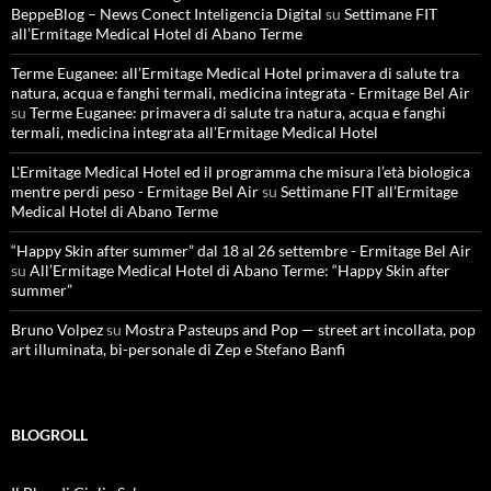
BeppeBlog – News Conect Inteligencia Digital
su
Settimane FIT
all’Ermitage Medical Hotel di Abano Terme
Terme Euganee: all’Ermitage Medical Hotel primavera di salute tra
natura, acqua e fanghi termali, medicina integrata - Ermitage Bel Air
su
Terme Euganee: primavera di salute tra natura, acqua e fanghi
termali, medicina integrata all’Ermitage Medical Hotel
L'Ermitage Medical Hotel ed il programma che misura l’età biologica
mentre perdi peso - Ermitage Bel Air
su
Settimane FIT all’Ermitage
Medical Hotel di Abano Terme
“Happy Skin after summer” dal 18 al 26 settembre - Ermitage Bel Air
su
All’Ermitage Medical Hotel di Abano Terme: “Happy Skin after
summer”
Bruno Volpez
su
Mostra Pasteups and Pop — street art incollata, pop
art illuminata, bi-personale di Zep e Stefano Banfi
BLOGROLL