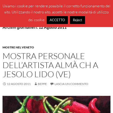
Vai
Cerca
BeppeBlog
Usiamo i cookie per rendere possibile il corretto funzionamento del
al
sito. Utilizzando il nostro sito, accetti le nostre modalità di utilizzo
MENU
contenuto
PRINCI
dei cookie.
ACCETTO
Reject
Archivi giornalieri: 12 Agosto 2011
MOSTRE NEL VENETO
MOSTRA PERSONALE
DELL’ARTISTA ALMÀ CH A
JESOLO LIDO (VE)
12 AGOSTO 2011
BEPPE
LASCIA UN COMMENTO