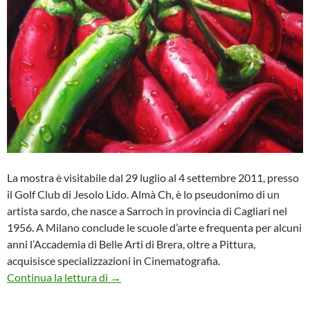
La mostra è visitabile dal 29 luglio al 4 settembre 2011, presso
il Golf Club di Jesolo Lido. Almà Ch, è lo pseudonimo di un
artista sardo, che nasce a Sarroch in provincia di Cagliari nel
1956. A Milano conclude le scuole d’arte e frequenta per alcuni
anni l’Accademia di Belle Arti di Brera, oltre a Pittura,
acquisisce specializzazioni in Cinematografia.
Mostra personale dell’artista Almà Ch a Je
Continua la lettura di
→