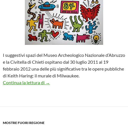
I suggestivi spazi del Museo Archeologico Nazionale d’Abruzzo
e la Civitella di Chieti ospitano dal 30 luglio 2011 al 19
febbraio 2012 una delle più significative tra le opere pubbliche
di Keith Haring: il murale di Milwaukee.
Il graffitismo di Keith Haring in mostra a C
Continua la lettura di
→
MOSTRE FUORI REGIONE