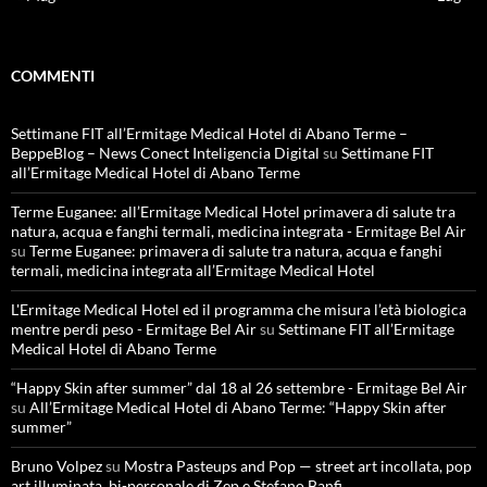
COMMENTI
Settimane FIT all’Ermitage Medical Hotel di Abano Terme –
BeppeBlog – News Conect Inteligencia Digital
su
Settimane FIT
all’Ermitage Medical Hotel di Abano Terme
Terme Euganee: all’Ermitage Medical Hotel primavera di salute tra
natura, acqua e fanghi termali, medicina integrata - Ermitage Bel Air
su
Terme Euganee: primavera di salute tra natura, acqua e fanghi
termali, medicina integrata all’Ermitage Medical Hotel
L'Ermitage Medical Hotel ed il programma che misura l’età biologica
mentre perdi peso - Ermitage Bel Air
su
Settimane FIT all’Ermitage
Medical Hotel di Abano Terme
“Happy Skin after summer” dal 18 al 26 settembre - Ermitage Bel Air
su
All’Ermitage Medical Hotel di Abano Terme: “Happy Skin after
summer”
Bruno Volpez
su
Mostra Pasteups and Pop — street art incollata, pop
art illuminata, bi-personale di Zep e Stefano Banfi