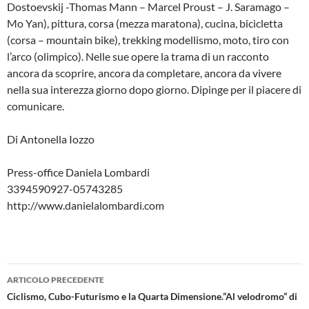
Dostoevskij -Thomas Mann – Marcel Proust – J. Saramago –
Mo Yan), pittura, corsa (mezza maratona), cucina, bicicletta
(corsa – mountain bike), trekking modellismo, moto, tiro con
l’arco (olimpico). Nelle sue opere la trama di un racconto
ancora da scoprire, ancora da completare, ancora da vivere
nella sua interezza giorno dopo giorno. Dipinge per il piacere di
comunicare.
Di Antonella Iozzo
Press-office Daniela Lombardi
3394590927-05743285
http://www.danielalombardi.com
Navigazione
ARTICOLO PRECEDENTE
articolo
Ciclismo, Cubo-Futurismo e la Quarta Dimensione.”Al velodromo” di