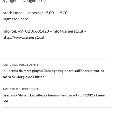
6 giugno – 27 luglio 2012
orari: lunedì – venerdì / 15.00 – 19.00
Ingresso libero
Info: tel. +39 02 36601423 – info@camera16.it –
http://www.camera16.it
Navigazione
ARTICOLO PRECEDENTE
articolo
In libreria da meta giugno Catalogo ragionato sull’opera pittorica
sacra di Giorgio de Chirico.
ARTICOLO SUCCESSIVO
Giacomo Manzù. La bellezza femminile-opere 1933-1982 a Luino
(VA)