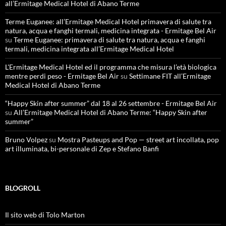
all’Ermitage Medical Hotel di Abano Terme
Terme Euganee: all’Ermitage Medical Hotel primavera di salute tra
natura, acqua e fanghi termali, medicina integrata - Ermitage Bel Air
su
Terme Euganee: primavera di salute tra natura, acqua e fanghi
termali, medicina integrata all’Ermitage Medical Hotel
L'Ermitage Medical Hotel ed il programma che misura l’età biologica
mentre perdi peso - Ermitage Bel Air
su
Settimane FIT all’Ermitage
Medical Hotel di Abano Terme
“Happy Skin after summer” dal 18 al 26 settembre - Ermitage Bel Air
su
All’Ermitage Medical Hotel di Abano Terme: “Happy Skin after
summer”
Bruno Volpez
su
Mostra Pasteups and Pop — street art incollata, pop
art illuminata, bi-personale di Zep e Stefano Banfi
BLOGROLL
Il sito web di Tolo Marton