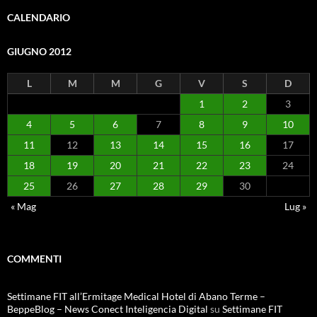
CALENDARIO
GIUGNO 2012
L
M
M
G
V
S
D
1
2
3
4
5
6
7
8
9
10
11
12
13
14
15
16
17
18
19
20
21
22
23
24
25
26
27
28
29
30
« Mag
Lug »
COMMENTI
Settimane FIT all’Ermitage Medical Hotel di Abano Terme –
BeppeBlog – News Conect Inteligencia Digital
su
Settimane FIT