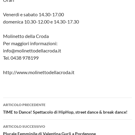
Venerdì e sabato 14.30-17.00
domenica 10.30-12.00 e 14.30-17.30
Molinetto della Croda
Per maggiori informazioni:
info@molinettodellacroda.it
Tel. 0438 978199
http://www.molinettodellacroda.it
Navigazione
ARTICOLO PRECEDENTE
articolo
TIME to Dance! Spettacolo di HipHop, street dance & break dance!
ARTICOLO SUCCESSIVO
Plurale Femminile di Valentina Gurli a Pordenone