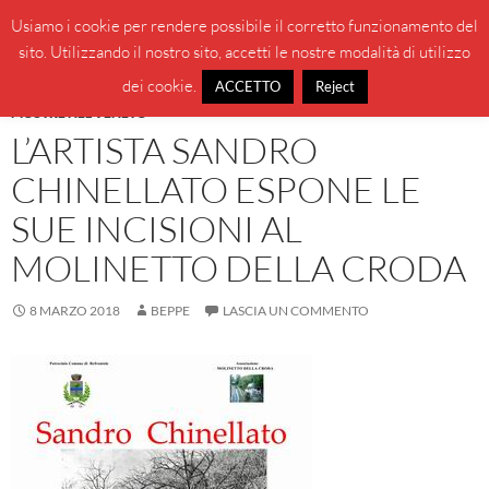
Vai
Cerca
BeppeBlog
Usiamo i cookie per rendere possibile il corretto funzionamento del
al
sito. Utilizzando il nostro sito, accetti le nostre modalità di utilizzo
MENU
contenuto
PRINCI
dei cookie.
ACCETTO
Reject
MOSTRE NEL VENETO
L’ARTISTA SANDRO
CHINELLATO ESPONE LE
SUE INCISIONI AL
MOLINETTO DELLA CRODA
8 MARZO 2018
BEPPE
LASCIA UN COMMENTO