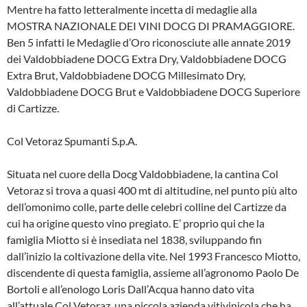
Mentre ha fatto letteralmente incetta di medaglie alla
MOSTRA NAZIONALE DEI VINI DOCG DI PRAMAGGIORE.
Ben 5 infatti le Medaglie d’Oro riconosciute alle annate 2019
dei Valdobbiadene DOCG Extra Dry, Valdobbiadene DOCG
Extra Brut, Valdobbiadene DOCG Millesimato Dry,
Valdobbiadene DOCG Brut e Valdobbiadene DOCG Superiore
di Cartizze.
Col Vetoraz Spumanti S.p.A.
Situata nel cuore della Docg Valdobbiadene, la cantina Col
Vetoraz si trova a quasi 400 mt di altitudine, nel punto più alto
dell’omonimo colle, parte delle celebri colline del Cartizze da
cui ha origine questo vino pregiato. E’ proprio qui che la
famiglia Miotto si è insediata nel 1838, sviluppando fin
dall’inizio la coltivazione della vite. Nel 1993 Francesco Miotto,
discendente di questa famiglia, assieme all’agronomo Paolo De
Bortoli e all’enologo Loris Dall’Acqua hanno dato vita
all’attuale Col Vetoraz, una piccola azienda vitivinicola che ha