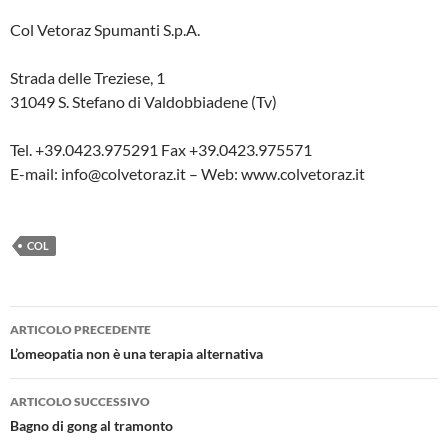
Col Vetoraz Spumanti S.p.A.
Strada delle Treziese, 1
31049 S. Stefano di Valdobbiadene (Tv)
Tel. +39.0423.975291 Fax +39.0423.975571
E-mail: info@colvetoraz.it – Web: www.colvetoraz.it
COL
Navigazione
ARTICOLO PRECEDENTE
articolo
L’omeopatia non è una terapia alternativa
ARTICOLO SUCCESSIVO
Bagno di gong al tramonto