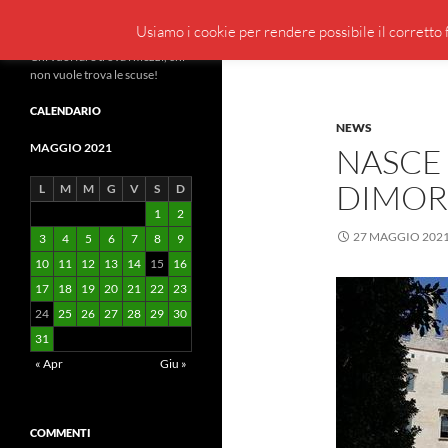
Cerca
BeppeBlog
Usiamo i cookie per rendere possibile il corretto f
Vai
Chi vuol fare trova i mezzi, chi
non vuole trova le scuse!
al
contenuto
CALENDARIO
NEWS
MAGGIO 2021
NASCE
DIMOR
L
M
M
G
V
S
D
1
2
27 MAGGIO 202
3
4
5
6
7
8
9
10
11
12
13
14
15
16
17
18
19
20
21
22
23
24
25
26
27
28
29
30
31
« Apr
Giu »
COMMENTI