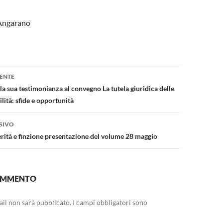
 Angarano
one
ENTE
la sua testimonianza al convegno La tutela giuridica delle
lità: sfide e opportunità
SIVO
verità e finzione presentazione del volume 28 maggio
COMMENTO
mail non sarà pubblicato.
I campi obbligatori sono