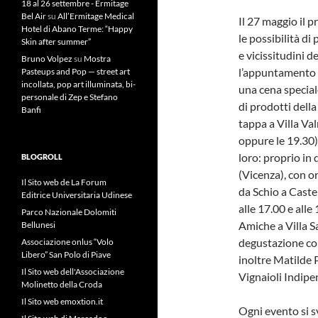
18 al 26 settembre - Ermitage
Bel Air
su
All’Ermitage Medical
Il 27 maggio il 
Hotel di Abano Terme: “Happy
le possibilità di
Skin after summer”
e vicissitudini d
Bruno Volpez
su
Mostra
l’appuntamento d
Pasteups and Pop — street art
incollata, pop art illuminata, bi-
una cena specia
personale di Zep e Stefano
di prodotti dell
Banfi
tappa a Villa Va
oppure le 19.30)
loro: proprio in
BLOGROLL
(Vicenza), con o
Il Sito web de La Forum
da Schio a Caste
Editrice Universitaria Udinese
alle 17.00 e all
Parco Nazionale Dolomiti
Amiche a Villa S
Bellunesi
degustazione con
Associazione onlus “Volo
Libero” San Polo di Piave
inoltre Matilde P
Il Sito web dell'Associazione
Vignaioli Indipe
Molinetto della Croda
Il Sito web emoxtion.it
Ogni evento si sv