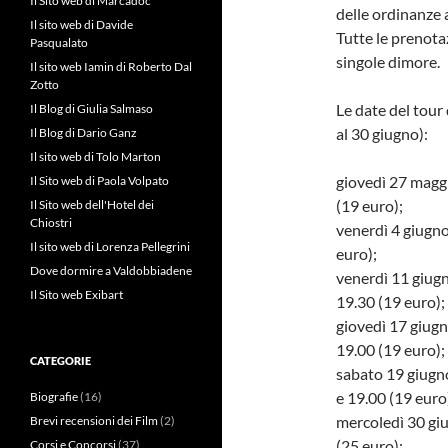
Il Sito web di Marcadoc
delle ordinanze
Il sito web di Davide
Tutte le prenotaz
Pasqualato
singole dimore.
Il sito web Iamin di Roberto Dal
Zotto
Le date del tour
Il Blog di Giulia Salmaso
al 30 giugno):
Il Blog di Dario Ganz
Il sito web di Tolo Marton
giovedì 27 maggi
Il Sito web di Paola Volpato
(19 euro);
Il Sito web dell'Hotel dei
Chiostri
venerdì 4 giugn
Il sito web di Lorenza Pellegrini
euro);
Dove dormire a Valdobbiadene
venerdì 11 giugn
Il Sito web Exibart
19.30 (19 euro);
giovedì 17 giugn
19.00 (19 euro);
CATEGORIE
sabato 19 giugno
e 19.00 (19 euro
Biografie
(16)
mercoledì 30 giu
Brevi recensioni dei Film
(2)
(25 euro);
Corsi e Concorsi
(37)