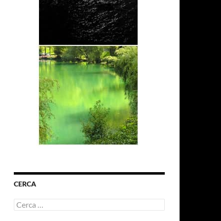
CERCA
Ricerca
per: