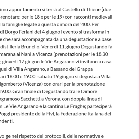
primo appuntamento si terrà al Castello di Thiene (due
 prenotare: per le 18 e per le 19) con racconti medievali
ella famiglie legate a questa dimora del ‘400. Per
i Borgo Feriani del 4 giugno l’evento si trasforma in
le che sarà accompagnata da una degustazione a base
a distilleria Brunello. Venerdì 11 giugno Degustando fa
lmarana ai Nani a Vicenza (prenotazioni per le 18.30
; giovedì 17 giugno le Vie Angarano vi invitano a casa
 quel di Villa Angarano, a Bassano del Grappa
rari 18.00 e 19.00; sabato 19 giugno si degusta a Villa
lgomberto (Vicenza) con orari per la prenotazione
e 19.00. Gran finale di Degustando tra le Dimore
agramoso Sacchetti,a Verona, con doppia linea di
 Le Vie Angarano e la cantina Le Fraghe; parteciperà
oggi presidente della Fivi, la Federazione Italiana dei
ndenti.
olge nel rispetto dei protocolli, delle normative e