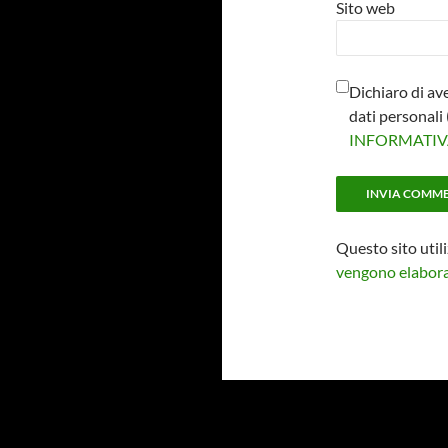
Sito web
Dichiaro di av
dati personal
INFORMATI
Questo sito util
vengono elaborat