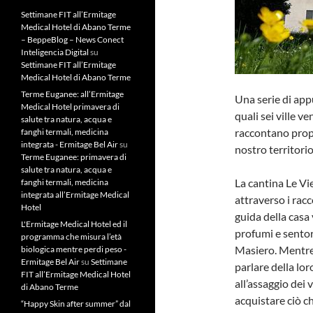
Settimane FIT all’Ermitage
Medical Hotel di Abano Terme
– BeppeBlog – News Conect
Inteligencia Digital
su
Settimane FIT all’Ermitage
Medical Hotel di Abano Terme
Terme Euganee: all’Ermitage
Una serie di app
Medical Hotel primavera di
quali sei ville v
salute tra natura, acqua e
raccontano prop
fanghi termali, medicina
integrata - Ermitage Bel Air
su
nostro territorio
Terme Euganee: primavera di
salute tra natura, acqua e
La cantina Le Vi
fanghi termali, medicina
integrata all’Ermitage Medical
attraverso i rac
Hotel
guida della casa 
L'Ermitage Medical Hotel ed il
profumi e sentori
programma che misura l’età
Masiero. Mentre
biologica mentre perdi peso -
Ermitage Bel Air
su
Settimane
parlare della lor
FIT all’Ermitage Medical Hotel
all’assaggio dei v
di Abano Terme
acquistare ciò ch
“Happy Skin after summer” dal