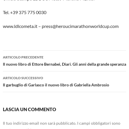
Tel. +39 375 775 0030
www.ldlcometa.it – press@heroucimarathonworldcup.com
Navigazione
ARTICOLO PRECEDENTE
articolo
Il nuovo libro di Ettore Bernabei, Diari. Gli anni della grande speranza
ARTICOLO SUCCESSIVO
Il garbuglio di Garlasco il nuovo libro di Gabriella Ambrosio
LASCIA UN COMMENTO
Il tuo indirizzo email non sarà pubblicato.
I campi obbligatori sono