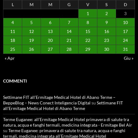
L
M
M
G
V
S
D
1
2
3
4
5
6
7
8
9
10
11
12
13
14
15
16
17
18
19
20
21
22
23
24
25
26
27
28
29
30
31
« Apr
Giu »
COMMENTI
Settimane FIT all’Ermitage Medical Hotel di Abano Terme –
BeppeBlog – News Conect Inteligencia Digital
su
Settimane FIT
all’Ermitage Medical Hotel di Abano Terme
Terme Euganee: all’Ermitage Medical Hotel primavera di salute tra
natura, acqua e fanghi termali, medicina integrata - Ermitage Bel Air
su
Terme Euganee: primavera di salute tra natura, acqua e fanghi
termali, medicina integrata all’Ermitage Medical Hotel