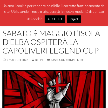
Vai
Cerca
BeppeBlog
Usiamo i cookie per rendere possibile il corretto funzionamento del
al
sito. Utilizzando il nostro sito, accetti le nostre modalità di utilizzo
MENU
contenuto
PRINCI
dei cookie.
ACCETTO
Reject
NEWS
SABATO 9 MAGGIO L’ISOLA
D’ELBA OSPITERÀ LA
CAPOLIVERI LEGEND CUP
7 MAGGIO 2026
BEPPE
LASCIA UN COMMENTO