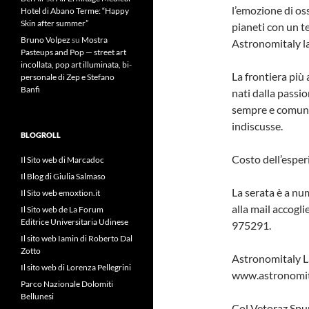
l’emozione di osse
Hotel di Abano Terme: “Happy
Skin after summer”
pianeti con un t
Bruno Volpez
su
Mostra
Astronomitaly l
Pasteups and Pop — street art
incollata, pop art illuminata, bi-
La frontiera più 
personale di Zep e Stefano
Banfi
nati dalla passi
sempre e comunqu
indiscusse.
BLOGROLL
Costo dell’esper
Il Sito web di Marcadoc
Il Blog di Giulia Salmaso
La serata è a nu
Il Sito web emoxtion.it
alla mail accogl
Il Sito web de La Forum
Editrice Universitaria Udinese
975291.
Il sito web Iamin di Roberto Dal
Zotto
Astronomitaly L
Il sito web di Lorenza Pellegrini
www.astronomit
Parco Nazionale Dolomiti
Bellunesi
Col Vetoraz Spu