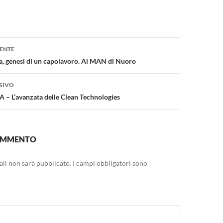
one
ENTE
a, genesi di un capolavoro. Al MAN di Nuoro
SIVO
– L’avanzata delle Clean Technologies
COMMENTO
mail non sarà pubblicato.
I campi obbligatori sono