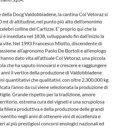
e della Docg Valdobbiadene, la cantina Col Vetoraz si
0 mt di altitudine, nel punto più alto dell’omonimo
celebri colline del Cartizze. E’ proprio qui che la
i è insediata nel 1838, sviluppando fin dall’inizio la
la vite. Nel 1993 Francesco Miotto, discendente di
 assieme all’agronomo Paolo De Bortoli e all’enologo
 hanno dato vita all’attuale Col Vetoraz, una piccola
cola che ha saputo innovarsi e crescere e raggiungere
5 anni il vertice della produzione di Valdobbiadene
ni quantitativi che qualitativi, con oltre 2.300.000 kg
icata l’anno da cui viene selezionata la produzione di
tiglie. Grande rispetto per la tradizione, amore
territorio, estrema cura dei vigneti e una scrupolosa
a filiera produttiva e della produzione delle grandi
sentito negli anni di ottenere vini di eccellenza e
ieri ai più prestigiosi concorsi enologici nazionali ed