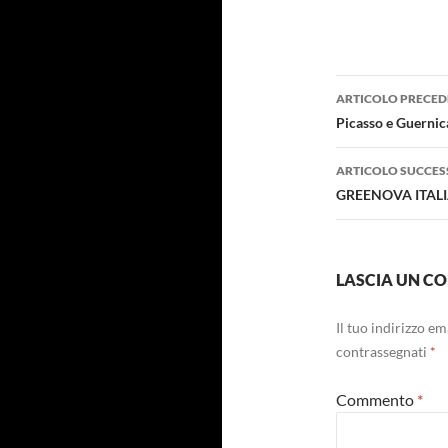
Navigazi
ARTICOLO PRECED
articolo
Picasso e Guernic
ARTICOLO SUCCES
GREENOVA ITALIA 
LASCIA UN 
Il tuo indirizzo e
contrassegnati
*
Commento
*