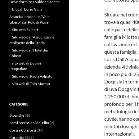
Dove dormire a Valdobbiadene
Il Blog di Dario Ganz
Situata nel cuor
Associazione onlus “Volo
trova a quasi 40
Libero” San Polo di Piave
colle parte delle 
Il Sito web Exibart
famiglia Miotto s
Il Sito web dell'Associazione
Molinetto della Croda
coltivazione del
Il Sito web dell'Hotel dei
questa famiglia,
Chiostri
Loris Dall’Acqua
Il sito web di Davide
azienda vitivini
Pasqualato
in poco più di 2
Il Sito web di Paola Volpato
Docg sia in termi
Il sito web di Tolo Marton
di uva Docg vinif
1.250.000 di bot
profondo per il 
CATEGORIE
metodologia dell
Biografie
(16)
cuvée, hanno con
Brevi recensioni dei Film
(2)
risultati lusingh
Corsi e Concorsi
(37)
internazionali.
Curiosità
(491)