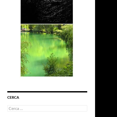
CERCA
Ricerca
per: