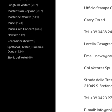
Luoghi da visitare
(207)
Ufficio Stampa 
Mostre fuori Regione
(907)
Mostre nel Veneto
(541)
Carry On srl
Musei
(124)
Musica live-Concerti
(442)
Tel. +39 0438 2
News
(2.512)
Recensioni libri
(298)
Lorella Casagr
Spettacoli, Teatro, Cinema e
Danza
(324)
Email: news@car
Storia dell'Arte
(49)
Col Vetoraz Spu
Strada delle Trez
31049 S. Stefan
Tel. +39.0423.
E-mail: info@col