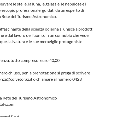
rvare le stelle, la luna, le galassie, le nebulose e i
elescopio professionale, guidati da un esperto di
a Rete del Turismo Astronomico.
affascinante della scienza odierna si unisce a prodotti
one e dal lavoro dell’uomo, in un connubio che vede,
e, la Natura e le sue meraviglie protagoniste
ienza, tutto compreso: euro 40,00.
mero chiuso, per la prenotazione si prega di scrivere
ienza@colvetoraz.it o chiamare al numero 0423
a Rete del Turismo Astronomico
aly.com
manti S.p.A.