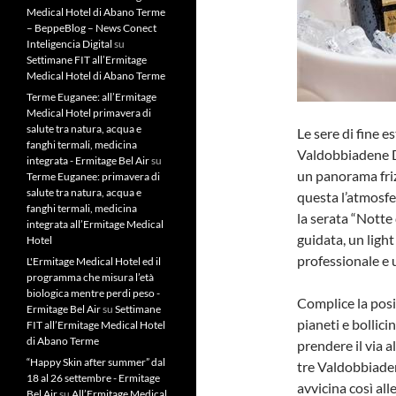
Medical Hotel di Abano Terme
– BeppeBlog – News Conect
Inteligencia Digital
su
Settimane FIT all’Ermitage
Medical Hotel di Abano Terme
Terme Euganee: all’Ermitage
Medical Hotel primavera di
salute tra natura, acqua e
Le sere di fine e
fanghi termali, medicina
Valdobbiadene D
integrata - Ermitage Bel Air
su
un panorama frizz
Terme Euganee: primavera di
salute tra natura, acqua e
questa l’atmosf
fanghi termali, medicina
la serata “Notte
integrata all’Ermitage Medical
guidata, un light
Hotel
professionale e u
L'Ermitage Medical Hotel ed il
programma che misura l’età
biologica mentre perdi peso -
Complice la posiz
Ermitage Bel Air
su
Settimane
pianeti e bollici
FIT all’Ermitage Medical Hotel
di Abano Terme
prendere il via 
“Happy Skin after summer” dal
tre Valdobbiaden
18 al 26 settembre - Ermitage
avvicina così al
Bel Air
su
All’Ermitage Medical