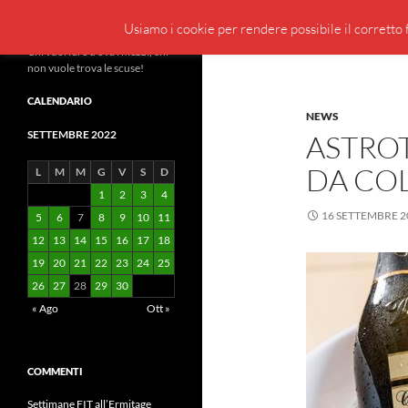
Cerca
BeppeBlog
Usiamo i cookie per rendere possibile il corretto f
Vai
Chi vuol fare trova i mezzi, chi
non vuole trova le scuse!
al
contenuto
CALENDARIO
NEWS
SETTEMBRE 2022
ASTROT
DA CO
L
M
M
G
V
S
D
1
2
3
4
16 SETTEMBRE 2
5
6
7
8
9
10
11
12
13
14
15
16
17
18
19
20
21
22
23
24
25
26
27
28
29
30
« Ago
Ott »
COMMENTI
Settimane FIT all’Ermitage