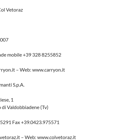
Col Vetoraz
4007
ande mobile +39 328 8255852
ryon.it – Web: www.carryon.it
manti S.p.A.
iese, 1
o di Valdobbiadene (Tv)
975291 Fax +39.0423.975571
vetoraz.it – Web: www.colvetoraz.it