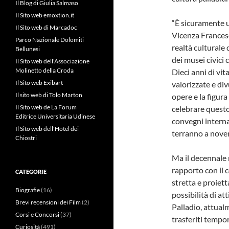
Il Blog di Giulia Salmaso
Il Sito web emoxtion.it
“È sicuramente u
Il Sito web di Marcadoc
Vicenza Frances
Parco Nazionale Dolomiti
realtà culturale 
Bellunesi
dei musei civici
Il Sito web dell'Associazione
Molinetto della Croda
Dieci anni di vi
Il Sito web Exibart
valorizzate e di
Il sito web di Tolo Marton
opere e la figur
Il Sito web de La Forum
celebrare questo
Editrice Universitaria Udinese
convegni interna
Il Sito web dell'Hotel dei
terranno a novem
Chiostri
Ma il decennale 
rapporto con il
CATEGORIE
stretta e proiett
Biografie
(16)
possibilità di at
Brevi recensioni dei Film
(2)
Palladio, attual
Corsi e Concorsi
(37)
trasferiti temp
Curiosità
(491)