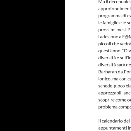
Ma il decennale
approfondimenti s
programma di eve
le famiglie e le s
prossimi mesi. 
l’adesione a F@M
piccoli che vedrà
quest’anno, “Dive
diversità e sull’
diversità sarà d
Barbaran da Port
ionico, ma con cap
schede-gioco ela
apprezzabili anch
scoprire come og
problema compos
Il calendario de
appuntamenti inc