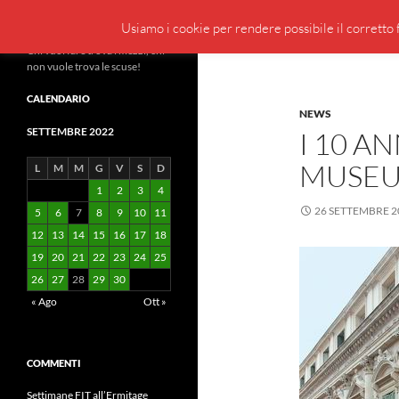
Cerca
BeppeBlog
Usiamo i cookie per rendere possibile il corretto f
Vai
Chi vuol fare trova i mezzi, chi
non vuole trova le scuse!
al
contenuto
CALENDARIO
NEWS
SETTEMBRE 2022
I 10 A
MUSE
L
M
M
G
V
S
D
1
2
3
4
26 SETTEMBRE 2
5
6
7
8
9
10
11
12
13
14
15
16
17
18
19
20
21
22
23
24
25
26
27
28
29
30
« Ago
Ott »
COMMENTI
Settimane FIT all’Ermitage