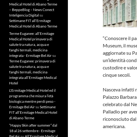
Medical Hotel di Abano Terme
– BeppeBlog – News Conect
Inteligencia Digital
su
Settimane FIT all’Ermitage
Medical Hotel di Abano Terme
Terme Euganee: all’Ermitage
“Conoscere il pas
Medical Hotel primavera di
salute tra natura, acqua e
Museum, il museo
fanghi termali, medicina
aggiornate su Pal
integrata - Ermitage Bel Air
su
un’identità condi
Terme Euganee: primavera di
salute tra natura, acqua e
custodire e valor
fanghi termali, medicina
cinque secoli.
integrata all’Ermitage Medical
Hotel
Nasceva infatti 
L'Ermitage Medical Hotel ed il
programma che misura l’età
Palazzo Barbaran
biologica mentre perdi peso -
celebrato dal N
Ermitage Bel Air
su
Settimane
Palladio per aver
FIT all’Ermitage Medical Hotel
di Abano Terme
riconosciuto da
“Happy Skin after summer” dal
americana.
18 al 26 settembre - Ermitage
Bel Air
su
All’Ermitage Medical