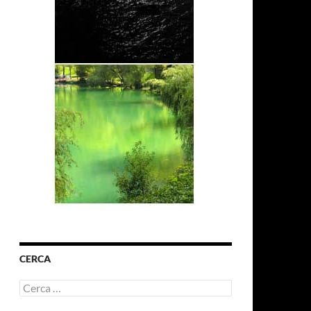
CERCA
Ricerca
per: