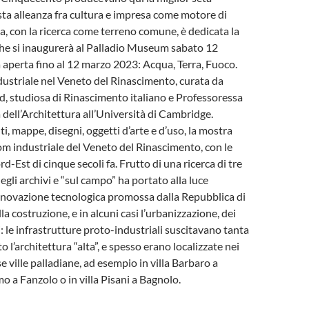
ta alleanza fra cultura e impresa come motore di
ca, con la ricerca come terreno comune, è dedicata la
he si inaugurerà al Palladio Museum sabato 12
aperta fino al 12 marzo 2023: Acqua, Terra, Fuoco.
ndustriale nel Veneto del Rinascimento, curata da
 studiosa di Rinascimento italiano e Professoressa
 dell’Architettura all’Università di Cambridge.
i, mappe, disegni, oggetti d’arte e d’uso, la mostra
om industriale del Veneto del Rinascimento, con le
d-Est di cinque secoli fa. Frutto di una ricerca di tre
egli archivi e “sul campo” ha portato alla luce
innovazione tecnologica promossa dalla Repubblica di
a costruzione, e in alcuni casi l’urbanizzazione, dei
: le infrastrutture proto-industriali suscitavano tanta
 l’architettura “alta”, e spesso erano localizzate nei
sse ville palladiane, ad esempio in villa Barbaro a
mo a Fanzolo o in villa Pisani a Bagnolo.