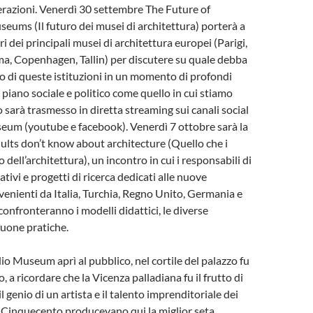
razioni. Venerdì 30 settembre The Future of
eums (Il futuro dei musei di architettura) porterà a
ri dei principali musei di architettura europei (Parigi,
a, Copenhagen, Tallin) per discutere su quale debba
o di queste istituzioni in un momento di profondi
piano sociale e politico come quello in cui stiamo
o sarà trasmesso in diretta streaming sui canali social
eum (youtube e facebook). Venerdì 7 ottobre sarà la
ults don’t know about architecture (Quello che i
dell’architettura), un incontro in cui i responsabili di
ivi e progetti di ricerca dedicati alle nuove
venienti da Italia, Turchia, Regno Unito, Germania e
confronteranno i modelli didattici, le diverse
buone pratiche.
io Museum aprì al pubblico, nel cortile del palazzo fu
, a ricordare che la Vicenza palladiana fu il frutto di
il genio di un artista e il talento imprenditoriale dei
l Cinquecento producevano qui la miglior seta