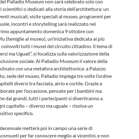
 del Palladio Museum non sarà celebrato solo con
cientifici o dedicati alla storia dell’architettura: un
nti musicali, visite speciali al museo, programmi per
cuole, incontri e storytelling sarà realizzato nei
Primo appuntamento domenica 9 ottobre con
u (famiglie al museo), un’iniziativa dedicata ai più
 coinvolti tutti i musei del circuito cittadino. Il tema di
rsi ma Uguali”, si focalizza sulla valorizzazione della
inclusione sociale. Al Palladio Museum il valore della
eclinato con una metafora architettonica: a Palazzo
o, sede del museo, Palladio impiega tre volte l’ordine
itelli diversi tra facciata, atrio e cortile. Grazie a
borate per l’occasione, pensate per i bambini ma
e dai grandi, tutti i partecipanti si divertiranno a
ni capitello – diverso ma uguale – risolva un
itivo specifico.
l decennale metterà poi in campo una serie di
onsueti per far conoscere meglio ai vicentini, e non