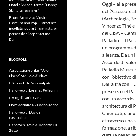
Oggi – alla pres
Hotel di Abano Terme: “Happy
Skin after summer”
dell’Assessore 
Bruno Volpez
su
Mostra
(Archeologia, Be
Pasteups and Pop — street art
Vincenzo Tiné e 
incollata, pop art illuminata, bi-
del CISA – Centr
personale di Zep e Stefano
Banfi
Palladio – il Pa
un programma di
alleanza. Da un l
BLOGROLL
Accordo di Valori
Palladio Museum
Associazione onlus “Volo
Libero” San Polo di Piave
con l’obiettivo d
Il Sito web di Paola Volpato
Dall’altra con il
Il sito web di Lorenza Pellegrini
presenza del Pal
Il Blog di Dario Ganz
con un accordo, i
Dove dormire a Valdobbiadene
architettura di P
Il sito web di Davide
Chiericati, sian
Pasqualato
attraverso una se
Il sito web Iamin di Roberto Dal
formazione, a rib
Zotto
cultura palladia