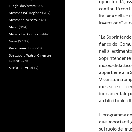
opportunità, ass
Luoghi da visitare
(207)
continuità con i
Mostre fuori Regione
(907)
italiana della cu
Mostre nel Veneto
(541)
invenzione’” e in
Musei
(124)
Musica live-Concerti
(442)
“La Soprintenden
News
(2.512)
fianco del Comu
Recensioni libri
(298)
nell’allestiment
Spettacoli, Teatro, Cinema e
Soprintendente V
Danza
(324)
museo didattico 
Storia dell'Arte
(49)
appartiene alla S
Vicenza, ma ampi 
museali e di ric
fondamentale per
architettonici di
Il programma del
due importanti g
sul ruolo dei mus