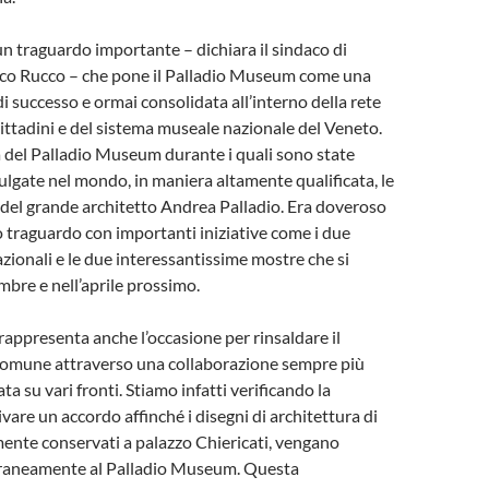
n traguardo importante – dichiara il sindaco di
co Rucco – che pone il Palladio Museum come una
di successo e ormai consolidata all’interno della rete
 cittadini e del sistema museale nazionale del Veneto.
ta del Palladio Museum durante i quali sono state
vulgate nel mondo, in maniera altamente qualificata, le
a del grande architetto Andrea Palladio. Era doveroso
 traguardo con importanti iniziative come i due
zionali e le due interessantissime mostre che si
bre e nell’aprile prossimo.
rappresenta anche l’occasione per rinsaldare il
 comune attraverso una collaborazione sempre più
ata su vari fronti. Stiamo infatti verificando la
tivare un accordo affinché i disegni di architettura di
mente conservati a palazzo Chiericati, vengano
oraneamente al Palladio Museum. Questa