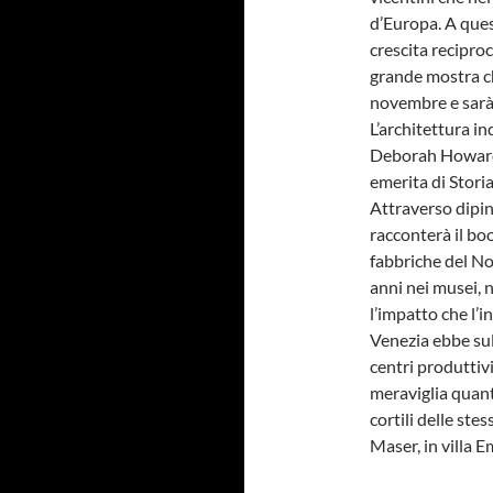
d’Europa. A ques
crescita recipro
grande mostra c
novembre e sarà 
L’architettura i
Deborah Howard,
emerita di Storia
Attraverso dipint
racconterà il bo
fabbriche del Nor
anni nei musei, n
l’impatto che l’
Venezia ebbe sull
centri produttivi
meraviglia quanto
cortili delle ste
Maser, in villa E