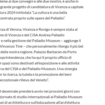
ieme ai due convegni e alle due mostre, è anche in
l grande progetto di candidatura di Vicenza a capitale
ltura 2024 intitolata “La cultura è una bella
centrata proprio sulle opere del Palladio”.
za di Verona, Vicenza e Rovigo è sempre stata al
ne di Vicenza e del CISA Andrea Palladio
o e nella gestione del Palladio Museum – aggiunge il
incenzo Tiné – che personalmente ritengo il più bel
della nostra regione. Palazzo Barbaran da Porto
oprintendenza, che ha qui il proprio ufficio di
spazi sono destinati all’esposizione e alle attività
erca del CISA e del Palladio Museum. Una sinergia
 la ricerca, la tutela e la promozione dei beni
 eccezionale rilievo del Veneto”.
 decennale prenderà avvio nei prossimi giorni con
iornate di studio internazionali al Palladio Museum
ei di architettura e sull’educazione all’architettura