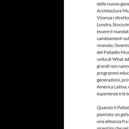
delle nuove gene
Architecture Mus
Vicenza i diretto
Londra, Stoccolm
essere il mandat
cambiamenti sul 
vivendo; l’event
del Palladio Mus
volta di What ad
grandi non sanno 
programmi educat
generazioni, pro
America Latina, 
esperienze e le 
Quando il Pallad
piantato un gelso
una alleanza fra 
vicentini che ne