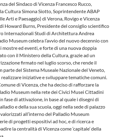
enza del Sindaco di Vicenza Francesco Rucco,
alla Cultura Simona Siotto, Soprintendente ABAP
lle Arti e Paesaggio) di Verona, Rovigo e Vicenza
di Howard Burns, Presidente del consiglio scientifico
o Internazionali Studi di Architettura Andrea
lladio Museum celebra l’avvio del nuovo decennio con
 mostre ed eventi, e forte di una nuova doppia
ato con il Ministero della Cultura, grazie ad un
zzazione firmato nel luglio scorso, che rende il
 parte del Sistema Museale Nazionale del Veneto,
i realizzare iniziative e sviluppare tematiche comuni.
 Comune di Vicenza, che ha deciso di rafforzare la
ladio Museum nella rete dei Civici Musei Cittadini
n fase di attivazione, in base al quale i disegni di
alladio e della sua scuola, oggi nella sede di palazzo
o valorizzati all’interno del Palladio Museum
rie di progetti espositivi ad hoc, e di ricerca e
adire la centralità di Vicenza come ‘capitale’ della
na.