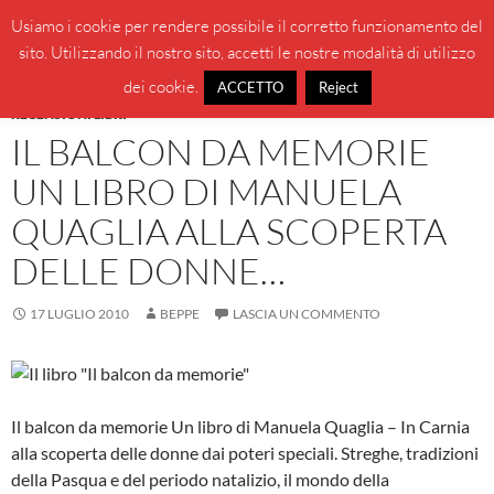
Vai
Cerca
BeppeBlog
Usiamo i cookie per rendere possibile il corretto funzionamento del
al
sito. Utilizzando il nostro sito, accetti le nostre modalità di utilizzo
MENU
contenuto
PRINCI
dei cookie.
ACCETTO
Reject
RECENSIONI LIBRI
IL BALCON DA MEMORIE
UN LIBRO DI MANUELA
QUAGLIA ALLA SCOPERTA
DELLE DONNE…
17 LUGLIO 2010
BEPPE
LASCIA UN COMMENTO
Il balcon da memorie Un libro di Manuela Quaglia – In Carnia
alla scoperta delle donne dai poteri speciali. Streghe, tradizioni
della Pasqua e del periodo natalizio, il mondo della