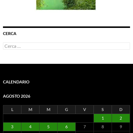
CERCA
Ricerca
per:
CALENDARIO
AGOSTO 2026
L
M
M
G
V
S
D
1
2
3
4
5
6
7
8
9