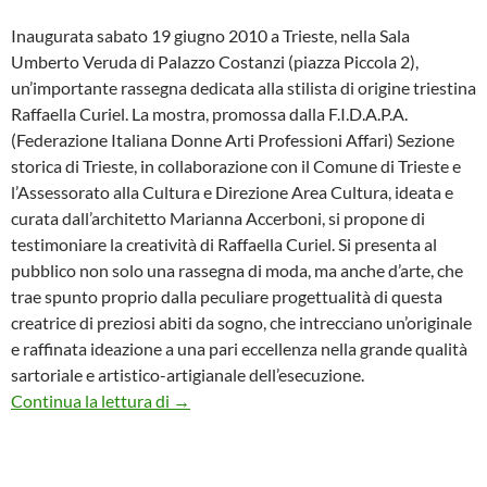
Inaugurata sabato 19 giugno 2010 a Trieste, nella Sala
Umberto Veruda di Palazzo Costanzi (piazza Piccola 2),
un’importante rassegna dedicata alla stilista di origine triestina
Raffaella Curiel. La mostra, promossa dalla F.I.D.A.P.A.
(Federazione Italiana Donne Arti Professioni Affari) Sezione
storica di Trieste, in collaborazione con il Comune di Trieste e
l’Assessorato alla Cultura e Direzione Area Cultura, ideata e
curata dall’architetto Marianna Accerboni, si propone di
testimoniare la creatività di Raffaella Curiel. Si presenta al
pubblico non solo una rassegna di moda, ma anche d’arte, che
trae spunto proprio dalla peculiare progettualità di questa
creatrice di preziosi abiti da sogno, che intrecciano un’originale
e raffinata ideazione a una pari eccellenza nella grande qualità
sartoriale e artistico-artigianale dell’esecuzione.
Trieste e la creatività sartoriale della conc
Continua la lettura di
→