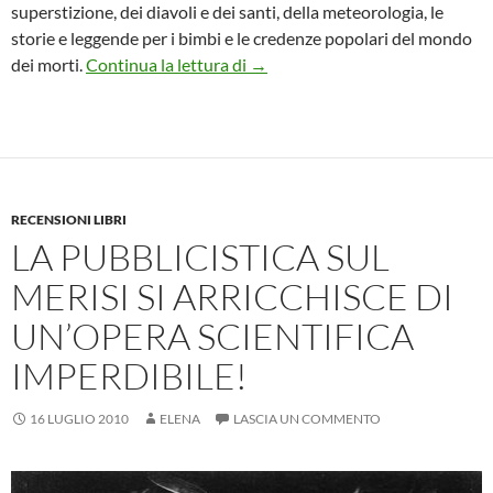
superstizione, dei diavoli e dei santi, della meteorologia, le
storie e leggende per i bimbi e le credenze popolari del mondo
Il balcon da memorie un libro di
dei morti.
Continua la lettura di
→
RECENSIONI LIBRI
LA PUBBLICISTICA SUL
MERISI SI ARRICCHISCE DI
UN’OPERA SCIENTIFICA
IMPERDIBILE!
16 LUGLIO 2010
ELENA
LASCIA UN COMMENTO