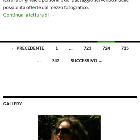
possibilità offerte dal mezzo fotografico.
Quarta edizione del festival fotografico Va
Continua la lettura di
→
Navigazione
← PRECEDENTE
1
…
723
724
725
articoli
…
742
SUCCESSIVO →
GALLERY