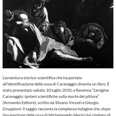
L’avventura storico-scientifica che ha portato
all’identificazione delle ossa di Caravaggio diventa un libro. È
stato presentato sabato 10 luglio 2010, a Ravenna “L’enigma
Caravaggio: ipotesi scientifiche sulla morte del pittore”
(Armando Editore), scritto da Silvano Vinceti e Giorgio
Gruppioni. Il saggio racconta la complessa indagine che, dopo
l’esumazione delle ossa di Michelangelo Merisi dal cimitero di