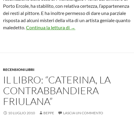
Porto Ercole, ha stabilito, con relativa certezza, l’appartenenza
dei resti al pittore. E ha inoltre permesso di dare una parziale
risposta ad alcuni misteri della vita di un artista geniale quanto
La pubblicistica sul Merisi si ar
maledetto.
Continua la lettura di
→
RECENSIONI LIBRI
IL LIBRO: “CATERINA, LA
CONTRABBANDIERA
FRIULANA”
10 LUGLIO 2010
BEPPE
LASCIA UN COMMENTO