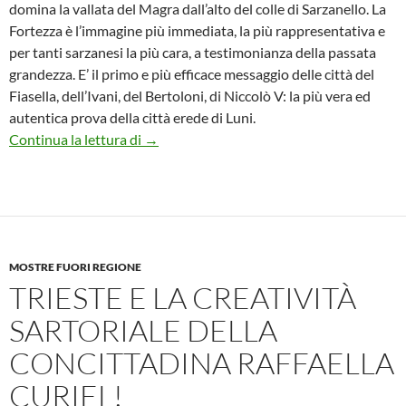
domina la vallata del Magra dall’alto del colle di Sarzanello. La
Fortezza è l’immagine più immediata, la più rappresentativa e
per tanti sarzanesi la più cara, a testimonianza della passata
grandezza. E’ il primo e più efficace messaggio delle città del
Fiasella, dell’Ivani, del Bertoloni, di Niccolò V: la più vera ed
autentica prova della città erede di Luni.
La Spezia: alla Fortezza di Sarzanello si cena
Continua la lettura di
→
MOSTRE FUORI REGIONE
TRIESTE E LA CREATIVITÀ
SARTORIALE DELLA
CONCITTADINA RAFFAELLA
CURIEL!