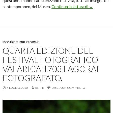
quest’anno hanno caratterizzano l’attività, tutta all’insegna del
Mostra perso
contemporaneo, del Museo.
Continua la lettura di
→
MOSTRE FUORI REGIONE
QUARTA EDIZIONE DEL
FESTIVAL FOTOGRAFICO
VALARICA 1703 LAGORAI
FOTOGRAFATO.
4 LUGLIO 2010
BEPPE
LASCIA UN COMMENTO