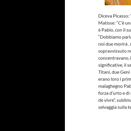
Diceva Picasso: “
Matisse: “C’è una
è Pablo, con il 
“Dobbiamo parlar
noi due morirà , 
sopravvissuto no
concentravano, i
significative, il
Titani, due Geni
erano loro i prim
malaghegno Pablo
forza d’urto e di
de vivre”, sublim
selvaggia sulla t