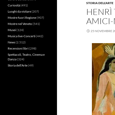
STORIA DELL'ARTE
Curiosità
(491)
HENRÌ 
Luoghi da visitare
(207)
AMICI-
Mostre fuori Regione
(907)
Mostre nel Veneto
(541)
Musei
(124)
25 NOVEMBRE 2
Musica live-Concerti
(442)
News
(2.512)
Recensioni libri
(298)
Spettacoli, Teatro, Cinema e
Danza
(324)
Storia dell'Arte
(49)