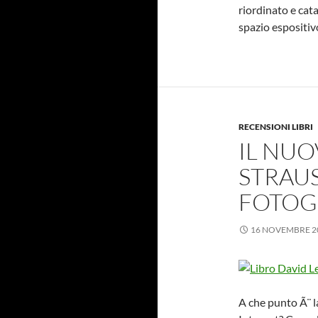
riordinato e cata
spazio espositiv
RECENSIONI LIBRI
IL NUO
STRAUS
FOTOG
16 NOVEMBRE 2
A che punto Ã¨ l