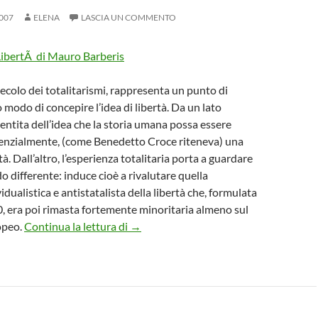
007
ELENA
LASCIA UN COMMENTO
secolo dei totalitarismi, rappresenta un punto di
 modo di concepire l’idea di libertà. Da un lato
mentita dell’idea che la storia umana possa essere
senzialmente, (come Benedetto Croce riteneva) una
rtà. Dall’altro, l’esperienza totalitaria porta a guardare
o differente: induce cioè a rivalutare quella
dualistica e antistatalista della libertà che, formulata
00, era poi rimasta fortemente minoritaria almeno sul
I due volti della libertà negli studi di 
opeo.
Continua la lettura di
→