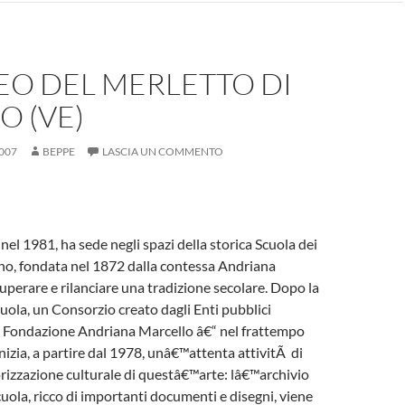
EO DEL MERLETTO DI
 (VE)
007
BEPPE
LASCIA UN COMMENTO
nel 1981, ha sede negli spazi della storica Scuola dei
no, fondata nel 1872 dalla contessa Andriana
uperare e rilanciare una tradizione secolare. Dopo la
cuola, un Consorzio creato dagli Enti pubblici
la Fondazione Andriana Marcello â€“ nel frattempo
inizia, a partire dal 1978, unâ€™attenta attivitÃ di
orizzazione culturale di questâ€™arte: lâ€™archivio
uola, ricco di importanti documenti e disegni, viene