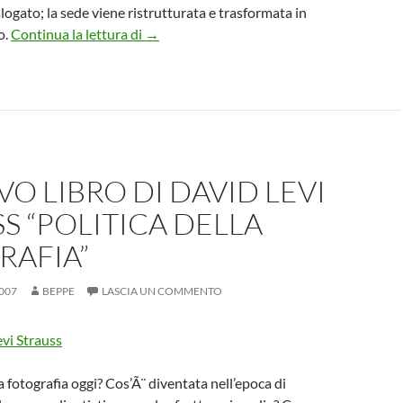
logato; la sede viene ristrutturata e trasformata in
Il Museo del Merletto di Burano (VE)
o.
Continua la lettura di
→
VO LIBRO DI DAVID LEVI
S “POLITICA DELLA
RAFIA”
007
BEPPE
LASCIA UN COMMENTO
a fotografia oggi? Cos’Ã¨ diventata nell’epoca di