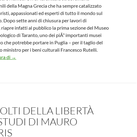
nili della Magna Grecia che ha sempre catalizzato
uristi, appassionati ed esperti di tutto il mondo sul
. Dopo sette anni di chiusura per lavori di
, riapre infatti al pubblico la prima sezione del Museo
logico di Taranto, uno dei piÃ¹ importanti musei
to che potrebbe portare in Puglia – per il taglio del
o ministro per i beni culturali Francesco Rutelli.
Riapre a Taranto “La Casa degli Ori” Museo Nazionale Arche
ura di
→
VOLTI DELLA LIBERTÀ
STUDI DI MAURO
RIS