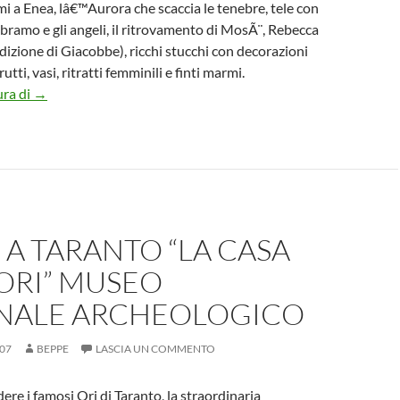
i a Enea, lâ€™Aurora che scaccia le tenebre, tele con
Abramo e gli angeli, il ritrovamento di MosÃ¨, Rebecca
edizione di Giacobbe), ricchi stucchi con decorazioni
rutti, vasi, ritratti femminili e finti marmi.
Il Museo della Ceramica a Bassano del Grappa (VI)
ura di
→
 A TARANTO “LA CASA
ORI” MUSEO
NALE ARCHEOLOGICO
07
BEPPE
LASCIA UN COMMENTO
ere i famosi Ori di Taranto, la straordinaria