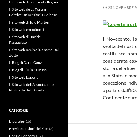
Il sito web di Lorenza Pellegrini
25 NOVEMBRE 2
Il Sito web de La Forum
Editrice Universitaria Udinese
Il sito web di Tolo Marton
Il Sito web emoxtion.it
Il sito web di Davide
Il Novecento, il 
Pasqualato
svolta del nostro
Il sito web Iamin di Roberto Dal
costituisce la s
Zotto
considerata, es
Il Blog di Dario Ganz
storia della libe
Il Blog di Giulia Salmaso
allo Stato in mod
Il Sito web Exibart
concezione indivi
Il Sito web dell'Associazione
a partire dall’8
Molinetto della Croda
Continente eur
CATEGORIE
Biografie
(16)
Brevi recensioni dei Film
(2)
Corsi e Concorsi
(37)