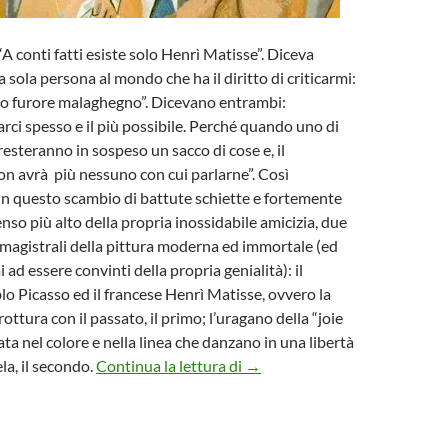
A conti fatti esiste solo Henrì Matisse”. Diceva
 sola persona al mondo che ha il diritto di criticarmi:
suo furore malaghegno”. Dicevano entrambi:
ci spesso e il più possibile. Perché quando uno di
resteranno in sospeso un sacco di cose e, il
n avrà più nessuno con cui parlarne”. Così
n questo scambio di battute schiette e fortemente
 senso più alto della propria inossidabile amicizia, due
 magistrali della pittura moderna ed immortale (ed
i ad essere convinti della propria genialità): il
 Picasso ed il francese Henrì Matisse, ovvero la
 rottura con il passato, il primo; l’uragano della “joie
ata nel colore e nella linea che danzano in una libertà
Henrì ti presento Pablo: amici-
ela, il secondo.
Continua la lettura di
→