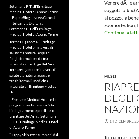
Venere dÃ le arm
Settimane FIT all’Ermitage
soggetti biblic(
Medical Hotel di Abano Terme
al pozzo, la ben
– BeppeBlog – News Conect
Inteligencia Digital
su
zoomorfe, fiori, f
Settimane FIT all’Ermitage
Continua la lett
Medical Hotel di Abano Terme
Terme Euganee: all’Ermitage
Medical Hotel primavera di
salute tra natura, acqua e
fanghi termali, medicina
integrata - Ermitage Bel Air
su
Terme Euganee: primavera di
salute tra natura, acqua e
MUSEI
fanghi termali, medicina
RIAPRE
integrata all’Ermitage Medical
Hotel
DEGLI 
L'Ermitage Medical Hotel ed il
programma che misura l’età
NAZIO
biologica mentre perdi peso -
Ermitage Bel Air
su
Settimane
14 DICEMBRE 20
FIT all’Ermitage Medical Hotel
di Abano Terme
“Happy Skin after summer” dal
Tornano a splend