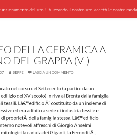
PRESENTAZIONE DI GIUSEPPE BORSOI
SEGNALAZIO
unzionamento del sito. Utilizzando il nostro sito, accetti le nostre modali
EO DELLA CERAMICA A
O DEL GRAPPA (VI)
07
BEPPE
LASCIA UN COMMENTO
ficato nel corso del Settecento (a partire da un
edilizio del XV secolo) in riva al Brenta dalla famiglia
ali tessili. Lâ€™edificio Ã¨ costituito da un insieme di
ssive ed era adibito a sede di industria tessile e
 di proprietÃ della famiglia stessa. Lâ€™edificio
interno notevoli affreschi di Giorgio Anselmi
 mitologici la caduta dei Giganti, la FeconditÃ ,