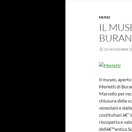
MUSEI
IL MUS
BURANO
25 NOVEMBRE 2
Il museo, aperto 
Merletti di Bura
Marcello per rec
chiusura della s
veneziani e dal
costituitasi â€“ 
riscoperta e val
dellâ€™antica Sc