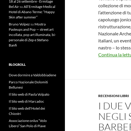
18 al 26 settembre - Ermitage
collezione di mo
Bel Air
su
All’Ermitage Medical
Hotel di Abano Terme: “Happy
l’attenzione di t
Skin after summer”
capoluogo jonico
Bruno Volpez
su
Mostra
ristrutturazione
Pasteups and Pop — street art
Nazionale Archeo
incollata, pop art illuminata, bi-
personale di Zep e Stefano
italiani, un even
Banfi
nastro – lo stess
Continua la lett
BLOGROLL
Dove dormire a Valdobbiadene
Parco Nazionale Dolomiti
Bellunesi
Il Sito web di Paola Volpato
RECENSIONI LIBRI
Il Sito web di Marcadoc
I DUE 
Il Sito web dell'Hotel dei
NEGLI 
Chiostri
Associazione onlus “Volo
BARBE
Libero” San Polo di Piave