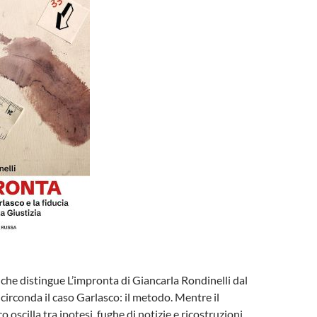
che distingue L’impronta di Giancarla Rondinelli dal
circonda il caso Garlasco: il metodo. Mentre il
o oscilla tra ipotesi, fughe di notizie e ricostruzioni