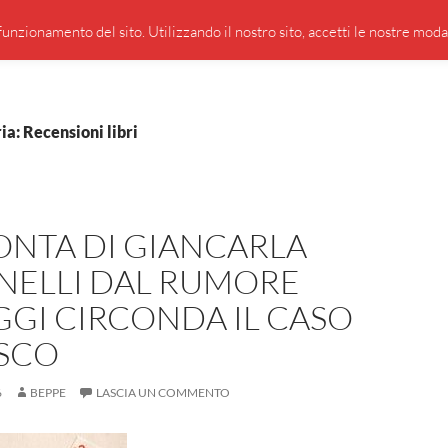
PRESENTAZIONE DI GIUSEPPE BORSOI
SEGNALAZIO
unzionamento del sito. Utilizzando il nostro sito, accetti le nostre modali
ia: Recensioni libri
ONTA DI GIANCARLA
NELLI DAL RUMORE
GI CIRCONDA IL CASO
SCO
6
BEPPE
LASCIA UN COMMENTO