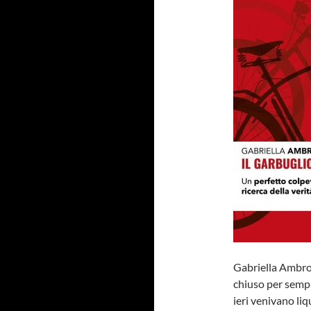
Gabriella Ambros
chiuso per sempr
ieri venivano liq