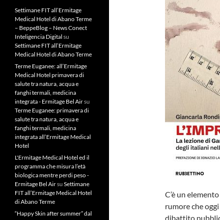
Settimane FIT all’Ermitage
Medical Hotel di Abano Terme
– BeppeBlog – News Conect
Inteligencia Digital
su
Settimane FIT all’Ermitage
Medical Hotel di Abano Terme
Terme Euganee: all’Ermitage
Medical Hotel primavera di
salute tra natura, acqua e
fanghi termali, medicina
integrata - Ermitage Bel Air
su
Terme Euganee: primavera di
salute tra natura, acqua e
fanghi termali, medicina
integrata all’Ermitage Medical
Hotel
L'Ermitage Medical Hotel ed il
programma che misura l’età
biologica mentre perdi peso -
Ermitage Bel Air
su
Settimane
FIT all’Ermitage Medical Hotel
C’è un elemento 
di Abano Terme
rumore che oggi 
“Happy Skin after summer” dal
dibattito pubblic