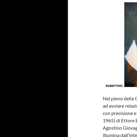
Nel pieno della 
ad avviare relaz
con precisione e
1965) di Ettore 
Agostino Giovagn
illumina dall’in