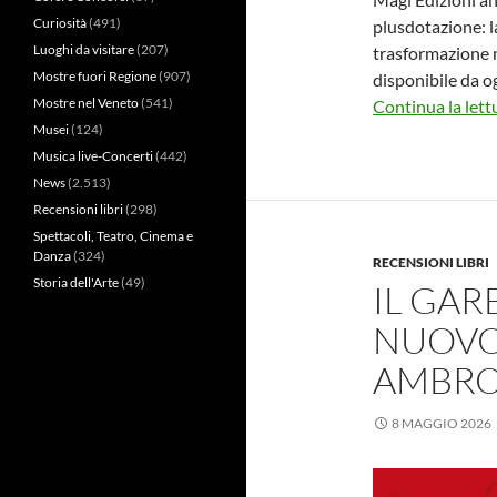
Curiosità
(491)
plusdotazione: l
Luoghi da visitare
(207)
trasformazione m
Mostre fuori Regione
(907)
disponibile da og
Mostre nel Veneto
(541)
Continua la lett
Musei
(124)
Musica live-Concerti
(442)
News
(2.513)
Recensioni libri
(298)
Spettacoli, Teatro, Cinema e
Danza
(324)
RECENSIONI LIBRI
Storia dell'Arte
(49)
IL GAR
NUOVO 
AMBRO
8 MAGGIO 2026