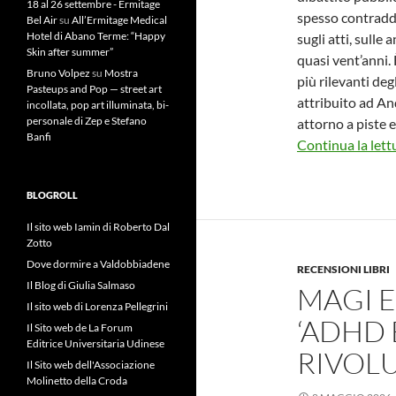
18 al 26 settembre - Ermitage
spesso contraddit
Bel Air
su
All’Ermitage Medical
Hotel di Abano Terme: “Happy
sugli atti, sulle 
Skin after summer”
quasi vent’anni.
Bruno Volpez
su
Mostra
più rilevanti deg
Pasteups and Pop — street art
attribuito ad An
incollata, pop art illuminata, bi-
personale di Zep e Stefano
attorno a piste e
Banfi
Continua la lett
BLOGROLL
Il sito web Iamin di Roberto Dal
Zotto
Dove dormire a Valdobbiadene
RECENSIONI LIBRI
Il Blog di Giulia Salmaso
MAGI E
Il sito web di Lorenza Pellegrini
‘ADHD 
Il Sito web de La Forum
Editrice Universitaria Udinese
RIVOLU
Il Sito web dell'Associazione
Molinetto della Croda