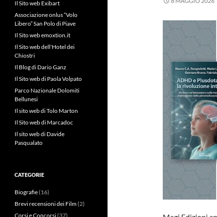
8 MAGGIO 2026
Il Sito web Exibart
Associazione onlus “Volo
Libero” San Polo di Piave
Il Sito web emoxtion.it
Il Sito web dell'Hotel dei
Chiostri
Il Blog di Dario Ganz
Il Sito web di Paola Volpato
Parco Nazionale Dolomiti
Bellunesi
Il sito web di Tolo Marton
Il Sito web di Marcadoc
Il sito web di Davide
Pasqualato
CATEGORIE
Biografie
(16)
Brevi recensioni dei Film
(2)
Corsi e Concorsi
(37)
Magi Edizioni an