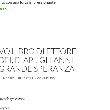
tito con una forza impressionante.
Il garbuglio di Garlasco il nuovo libro di Gabriella Ambrosio
ura di
→
VO LIBRO DI ETTORE
EI, DIARI. GLI ANNI
 GRANDE SPERANZA
BEPPE
LASCIA UN COMMENTO