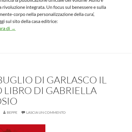
a rivoluzione integrata. Un focus sul benessere e sulla
ente-corpo nella personalizzazione della cura’,
gi sul sito della casa editrice:
Magi Edizioni pubblica ‘Adhd e plusdotazione: la rivoluzione 
ura di
→
BUGLIO DI GARLASCO IL
LIBRO DI GABRIELLA
SIO
BEPPE
LASCIA UN COMMENTO