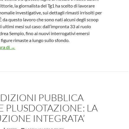
torie, la giornalista del Tg1 ha scelto di lavorare
anomalie investigative, sui dettagli rimasti irrisolti per
 È da questo lavoro che sono nati alcuni degli scoop
li ultimi mesi sul caso: dall’impronta 33 al ruolo
drea Sempio, fino ai nuovi interrogativi emersi
 figure rimaste a lungo sullo sfondo.
L’impronta di Giancarla Rondinelli dal rumore che oggi circon
ura di
→
DIZIONI PUBBLICA
E PLUSDOTAZIONE: LA
ZIONE INTEGRATA’