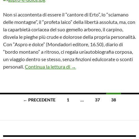
Non si accontenta di essere il “cantore di Erto”, lo “sciamano
delle montagne”, il “profeta laico” della libertà assoluta, ma, con
la caparbietà coriacea del suo gemello arboreo, il carpino,
disvela le pieghe più crude e dolorose della propria personalità.
Con “Aspro e dolce” (Mondadori editore, 16.50), diario di
“bordo montano” a ritroso, ci regala un’autobiografia corposa,
un viaggio dentro se stesso, senza finzioni edulcorate o sconti
Il nemico-amico di sempre: “Aspr
personali.
Continua la lettura di
→
Navigazione
← PRECEDENTE
1
…
37
38
articoli