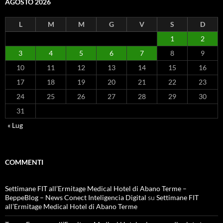
AGOSTO 2026
L
M
M
G
V
S
D
1
2
3
4
5
6
7
8
9
10
11
12
13
14
15
16
17
18
19
20
21
22
23
24
25
26
27
28
29
30
31
« Lug
COMMENTI
Settimane FIT all’Ermitage Medical Hotel di Abano Terme –
BeppeBlog – News Conect Inteligencia Digital
su
Settimane FIT
all’Ermitage Medical Hotel di Abano Terme