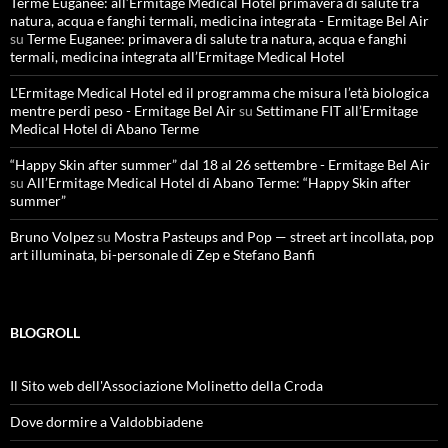
Terme Euganee: all’Ermitage Medical Hotel primavera di salute tra
natura, acqua e fanghi termali, medicina integrata - Ermitage Bel Air
su
Terme Euganee: primavera di salute tra natura, acqua e fanghi
termali, medicina integrata all’Ermitage Medical Hotel
L'Ermitage Medical Hotel ed il programma che misura l’età biologica
mentre perdi peso - Ermitage Bel Air
su
Settimane FIT all’Ermitage
Medical Hotel di Abano Terme
“Happy Skin after summer” dal 18 al 26 settembre - Ermitage Bel Air
su
All’Ermitage Medical Hotel di Abano Terme: “Happy Skin after
summer”
Bruno Volpez
su
Mostra Pasteups and Pop — street art incollata, pop
art illuminata, bi-personale di Zep e Stefano Banfi
BLOGROLL
Il Sito web dell'Associazione Molinetto della Croda
Dove dormire a Valdobbiadene