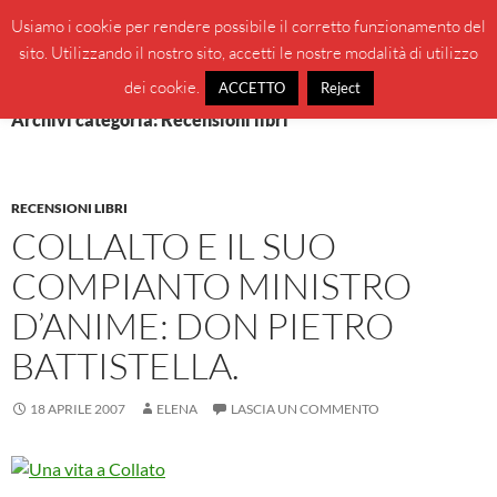
Vai
Cerca
BeppeBlog
Usiamo i cookie per rendere possibile il corretto funzionamento del
al
sito. Utilizzando il nostro sito, accetti le nostre modalità di utilizzo
MENU
contenuto
PRINCI
dei cookie.
ACCETTO
Reject
Archivi categoria: Recensioni libri
RECENSIONI LIBRI
COLLALTO E IL SUO
COMPIANTO MINISTRO
D’ANIME: DON PIETRO
BATTISTELLA.
18 APRILE 2007
ELENA
LASCIA UN COMMENTO