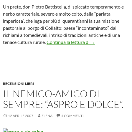
Un prete, don Pietro Battistella, di spiccato temperamento e
nerbo caratteriale, severo e molto colto, dalla “parlata
imperiosa”, che lega per più di quarant’anni la sua missione
pastorale al borgo di Collalto: paese “incontaminato”, dai
richiami altomedievali, intriso di tradizioni antiche e di una
Collalto e il suo com
tenace cultura rurale.
Continua la lettura di
→
RECENSIONI LIBRI
IL NEMICO-AMICO DI
SEMPRE: “ASPRO E DOLCE”.
12 APRILE 2007
ELENA
4 COMMENTI